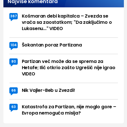
Najviše komentara
Košmaran debi kapitalca – Zvezda se
367
vraća sa zaostatkom; "Da zaključimo o
Lukasenu..." VIDEO
Šokantan poraz Partizana
104
Partizan već može da se sprema za
80
Hetafe; Ilić otkrio zašto Ugrešić nije igrao
VIDEO
Nik Vajler-Beb u Zvezdi!
66
Katastrofa za Partizan, nije moglo gore –
63
Evropa nemoguća misija?