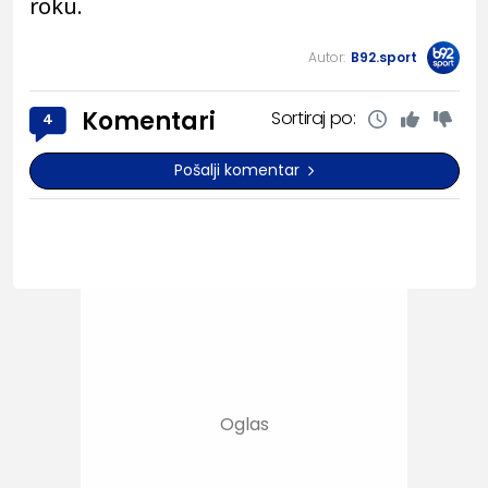
roku.
Autor:
B92.sport
Komentari
Sortiraj po:
4
Pošalji komentar