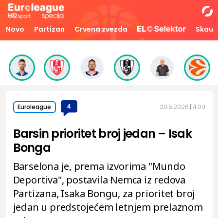
Novo
Partizan
Crvena zvezda
Skaut
4
20.5.2026.
14:00
Euroleague
Barsin prioritet broj jedan – Isak
Bonga
Barselona je, prema izvorima "Mundo
Deportiva", postavila Nemca iz redova
Partizana, Isaka Bongu, za prioritet broj
jedan u predstojećem letnjem prelaznom