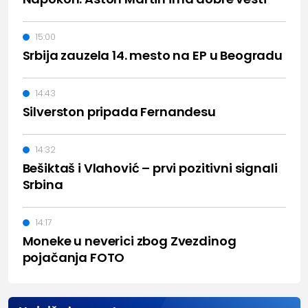
15:00
Srbija zauzela 14. mesto na EP u Beogradu
14:43
Silverston pripada Fernandesu
14:32
Bešiktaš i Vlahović – prvi pozitivni signali
Srbina
14:17
Moneke u neverici zbog Zvezdinog
pojačanja FOTO