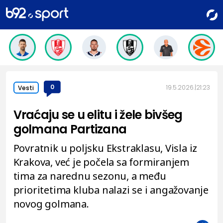
0
19.5.2026.
21:23
Vesti
Vraćaju se u elitu i žele bivšeg
golmana Partizana
Povratnik u poljsku Ekstraklasu, Visla iz
Krakova, već je počela sa formiranjem
tima za narednu sezonu, a među
prioritetima kluba nalazi se i angažovanje
novog golmana.