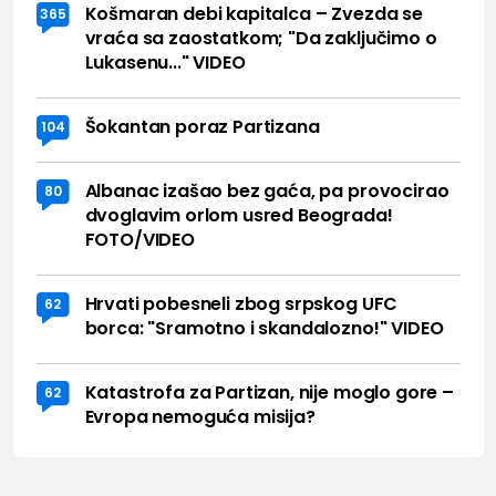
Košmaran debi kapitalca – Zvezda se
365
vraća sa zaostatkom; "Da zaključimo o
Lukasenu..." VIDEO
Šokantan poraz Partizana
104
Albanac izašao bez gaća, pa provocirao
80
dvoglavim orlom usred Beograda!
FOTO/VIDEO
Hrvati pobesneli zbog srpskog UFC
62
borca: "Sramotno i skandalozno!" VIDEO
Katastrofa za Partizan, nije moglo gore –
62
Evropa nemoguća misija?