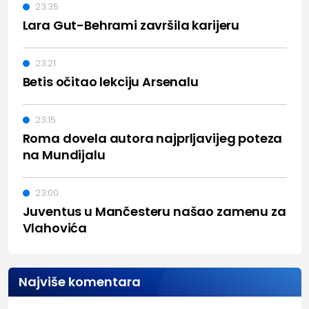
23:35
Lara Gut-Behrami završila karijeru
23:21
Betis očitao lekciju Arsenalu
23:15
Roma dovela autora najprljavijeg poteza
na Mundijalu
23:00
Juventus u Mančesteru našao zamenu za
Vlahovića
Najviše komentara