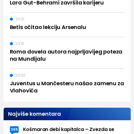
Lara Gut-Behrami završila karijeru
23:21
Betis očitao lekciju Arsenalu
23:15
Roma dovela autora najprljavijeg poteza
na Mundijalu
23:00
Juventus u Mančesteru našao zamenu za
Vlahovića
Najviše komentara
Košmaran debi kapitalca – Zvezda se
365