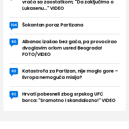
vraća sa zaostatkom; "Da zaključimo o
Lukasenu..." VIDEO
Šokantan poraz Partizana
104
Albanac izašao bez gaća, pa provocirao
80
dvoglavim orlom usred Beograda!
FOTO/VIDEO
Katastrofa za Partizan, nije moglo gore –
63
Evropa nemoguća misija?
Hrvati pobesneli zbog srpskog UFC
62
borca: "Sramotno i skandalozno!" VIDEO