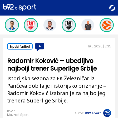
4
19.5.2026.
12:35
Srpski fudbal
Radomir Koković – ubedljivo
najbolji trener Superlige Srbije
Istorijska sezona za FK Železničar iz
Pančeva dobila je i istorijsko priznanje –
Radomir Koković izabran je za najboljeg
trenera Superlige Srbije.
Izvor:
Autor:
B92.sport
Mozzart Sport