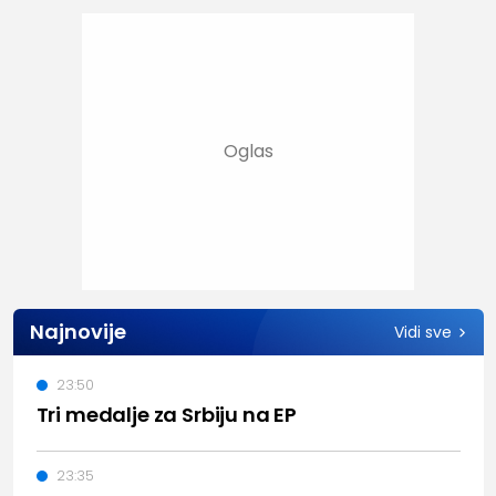
Najnovije
Vidi sve
23:50
Tri medalje za Srbiju na EP
23:35