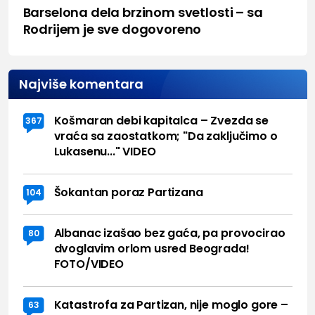
Barselona dela brzinom svetlosti – sa
Rodrijem je sve dogovoreno
Najviše komentara
Košmaran debi kapitalca – Zvezda se
367
vraća sa zaostatkom; "Da zaključimo o
Lukasenu..." VIDEO
Šokantan poraz Partizana
104
Albanac izašao bez gaća, pa provocirao
80
dvoglavim orlom usred Beograda!
FOTO/VIDEO
Katastrofa za Partizan, nije moglo gore –
63