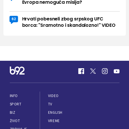
Evropa nemoguća misija?
Hrvati pobesneli zbog srpskog UFC
62
borca: "Sramotno i skandalozno!" VIDEO
INFO
VIDEO
SPORT
TV
BIZ
ENGLISH
ŽIVOT
VREME