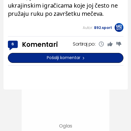
ukrajinskim igračicama koje joj često ne
pružaju ruku po završetku mečeva.
Autor:
B92.sport
Komentari
Sortiraj po:
6
Pošalji komentar