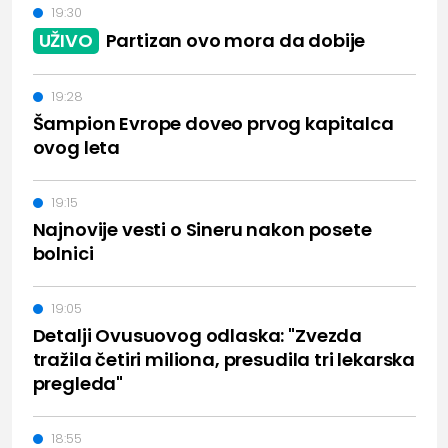
19:30
UŽIVO
Partizan ovo mora da dobije
19:28
Šampion Evrope doveo prvog kapitalca
ovog leta
19:15
Najnovije vesti o Sineru nakon posete
bolnici
19:05
Detalji Ovusuovog odlaska: "Zvezda
tražila četiri miliona, presudila tri lekarska
pregleda"
18:55