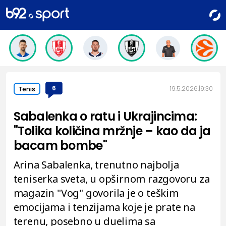
6
19.5.2026.
9:30
Tenis
Sabalenka o ratu i Ukrajincima:
"Tolika količina mržnje – kao da ja
bacam bombe"
Arina Sabalenka, trenutno najbolja
teniserka sveta, u opširnom razgovoru za
magazin "Vog" govorila je o teškim
emocijama i tenzijama koje je prate na
terenu, posebno u duelima sa