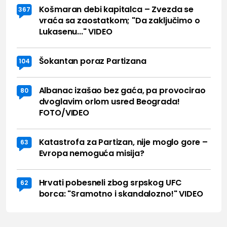
Košmaran debi kapitalca – Zvezda se
367
vraća sa zaostatkom; "Da zaključimo o
Lukasenu..." VIDEO
Šokantan poraz Partizana
104
Albanac izašao bez gaća, pa provocirao
80
dvoglavim orlom usred Beograda!
FOTO/VIDEO
Katastrofa za Partizan, nije moglo gore –
63
Evropa nemoguća misija?
Hrvati pobesneli zbog srpskog UFC
62
borca: "Sramotno i skandalozno!" VIDEO