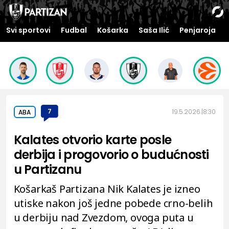
Svi sportovi
Fudbal
Košarka
Saša Ilić
Penjaroja
7
19.5.2026.
8:30
ABA
Kalates otvorio karte posle
derbija i progovorio o budućnosti
u Partizanu
Košarkaš Partizana Nik Kalates je izneo
utiske nakon još jedne pobede crno-belih
u derbiju nad Zvezdom, ovoga puta u