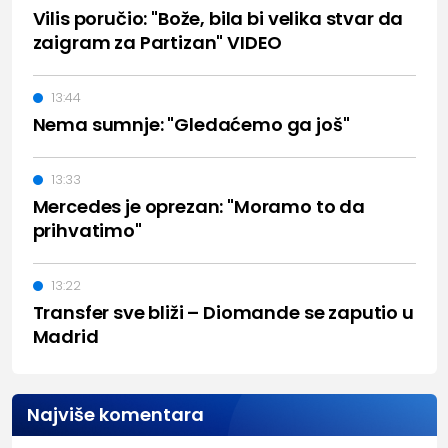
Vilis poručio: "Bože, bila bi velika stvar da
zaigram za Partizan" VIDEO
13:44
Nema sumnje: "Gledaćemo ga još"
13:33
Mercedes je oprezan: "Moramo to da
prihvatimo"
13:22
Transfer sve bliži – Diomande se zaputio u
Madrid
Najviše komentara