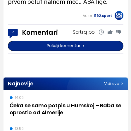
prvom polufinalnom meču ABA lige.
Autor:
B92.sport
Komentari
Sortiraj po:
7
Pošalji komentar
Najnovije
Vidi sve
14:05
Čeka se samo potpis u Humskoj – Baba se
oprostio od Almerije
13:55