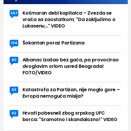
Košmaran debi kapitalca – Zvezda se
367
vraća sa zaostatkom; "Da zaključimo o
Lukasenu..." VIDEO
Šokantan poraz Partizana
104
Albanac izašao bez gaća, pa provocirao
80
dvoglavim orlom usred Beograda!
FOTO/VIDEO
Katastrofa za Partizan, nije moglo gore –
63
Evropa nemoguća misija?
Hrvati pobesneli zbog srpskog UFC
62
borca: "Sramotno i skandalozno!" VIDEO