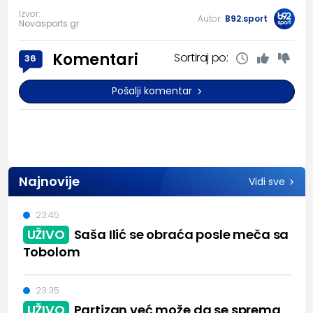
Izvor:
Autor:
B92.sport
Novasports.gr
Komentari
Sortiraj po:
36
Pošalji komentar
Najnovije
Vidi sve
23:45
UŽIVO
Saša Ilić se obraća posle meča sa
Tobolom
23:35
UŽIVO
Partizan već može da se sprema