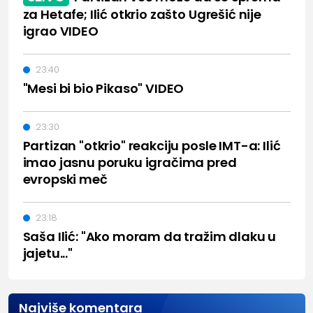
za Hetafe; Ilić otkrio zašto Ugrešić nije
igrao VIDEO
23:40
"Mesi bi bio Pikaso" VIDEO
23:30
Partizan "otkrio" reakciju posle IMT-a: Ilić
imao jasnu poruku igračima pred
evropski meč
23:18
Saša Ilić: "Ako moram da tražim dlaku u
jajetu..."
Najviše komentara