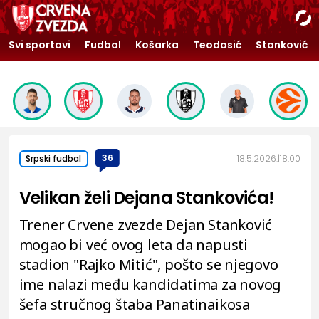
Svi sportovi
Fudbal
Košarka
Teodosić
Stanković
36
18.5.2026.
18:00
Srpski fudbal
Velikan želi Dejana Stankovića!
Trener Crvene zvezde Dejan Stanković
mogao bi već ovog leta da napusti
stadion "Rajko Mitić", pošto se njegovo
ime nalazi među kandidatima za novog
šefa stručnog štaba Panatinaikosa