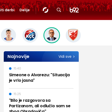
iti derbi
Delije
Najnovije
Vidi sve
15:40
Simeone o Alvarezu: "Situacija
je vrlo jasna"
15:25
"Bilo je razgovora sa
Partizanom, ali odlučio sam se
zbog Obradovića"