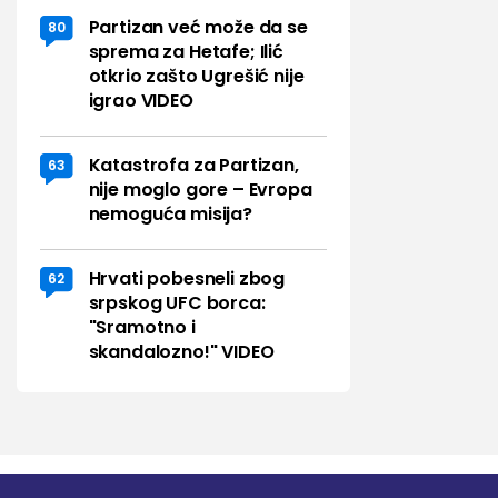
Partizan već može da se
80
sprema za Hetafe; Ilić
otkrio zašto Ugrešić nije
igrao VIDEO
Katastrofa za Partizan,
63
nije moglo gore – Evropa
nemoguća misija?
Hrvati pobesneli zbog
62
srpskog UFC borca:
"Sramotno i
skandalozno!" VIDEO