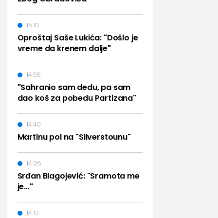
15:10
Oproštaj Saše Lukića: "Došlo je
vreme da krenem dalje"
14:55
"Sahranio sam dedu, pa sam
dao koš za pobedu Partizana"
14:40
Martinu pol na "Silverstounu"
14:26
Srđan Blagojević: "Sramota me
je..."
14:12