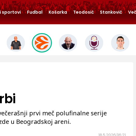
i sportovi
Fudbal
Košarka
Teodosić
Stanković
Več
rbi
večerašnji prvi meč polufinalne serije
zde u Beogradskoj areni.
18.5.2026.
16:21