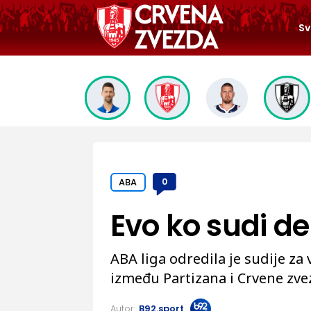
Sv
ABA
0
Evo ko sudi de
ABA liga odredila je sudije za 
između Partizana i Crvene zve
Autor:
B92.sport