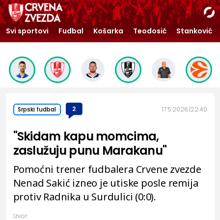
Svi sportovi
Fudbal
Košarka
Teodosić
Stanković
2
17.5.2026.
22:40
Srpski fudbal
"Skidam kapu momcima,
zaslužuju punu Marakanu"
Pomoćni trener fudbalera Crvene zvezde
Nenad Sakić izneo je utiske posle remija
protiv Radnika u Surdulici (0:0).
Izvor: