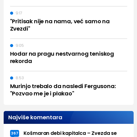
9:17
"Pritisak nije na nama, već samo na
Zvezdi"
9:05
Hodar na pragu nestvarnog teniskog
rekorda
8:53
Murinjo trebalo da nasledi Fergusona:
"Pozvao me je i plakao"
Najviše komentara
Košmaran debi kapitalca – Zvezda se
367