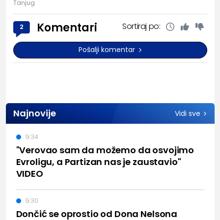
Tanjug
Komentari
Sortiraj po:
2
Pošalji komentar
Najnovije
Vidi sve
9:34
"Verovao sam da možemo da osvojimo
Evroligu, a Partizan nas je zaustavio"
VIDEO
9:30
Dončić se oprostio od Dona Nelsona