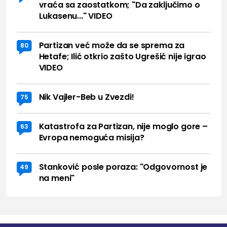
vraća sa zaostatkom; "Da zaključimo o
Lukasenu..." VIDEO
Partizan već može da se sprema za
80
Hetafe; Ilić otkrio zašto Ugrešić nije igrao
VIDEO
Nik Vajler-Beb u Zvezdi!
75
Katastrofa za Partizan, nije moglo gore –
63
Evropa nemoguća misija?
Stanković posle poraza: "Odgovornost je
49
na meni"