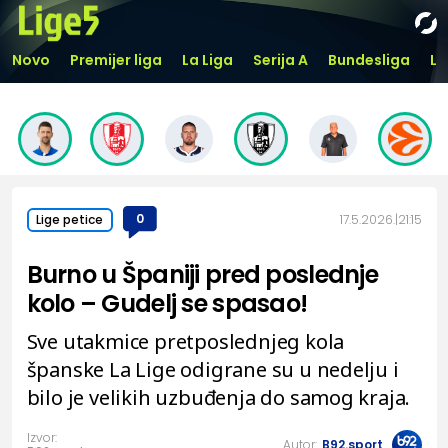
Novo
Premijer liga
La Liga
Serija A
Bundesliga
Li
0
17.5.2026.
21:15
Lige petice
Burno u Španiji pred poslednje
kolo – Gudelj se spasao!
Sve utakmice pretposlednjeg kola
španske La Lige odigrane su u nedelju i
bilo je velikih uzbuđenja do samog kraja.
Izvor:
Autor:
B92.sport