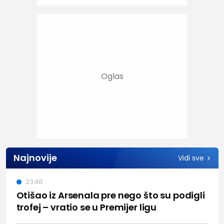
Najnovije
Vidi sve
23:48
Otišao iz Arsenala pre nego što su podigli
trofej – vratio se u Premijer ligu