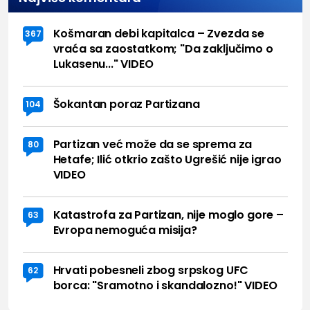
Košmaran debi kapitalca – Zvezda se
367
vraća sa zaostatkom; "Da zaključimo o
Lukasenu..." VIDEO
Šokantan poraz Partizana
104
Partizan već može da se sprema za
80
Hetafe; Ilić otkrio zašto Ugrešić nije igrao
VIDEO
Katastrofa za Partizan, nije moglo gore –
63
Evropa nemoguća misija?
Hrvati pobesneli zbog srpskog UFC
62
borca: "Sramotno i skandalozno!" VIDEO