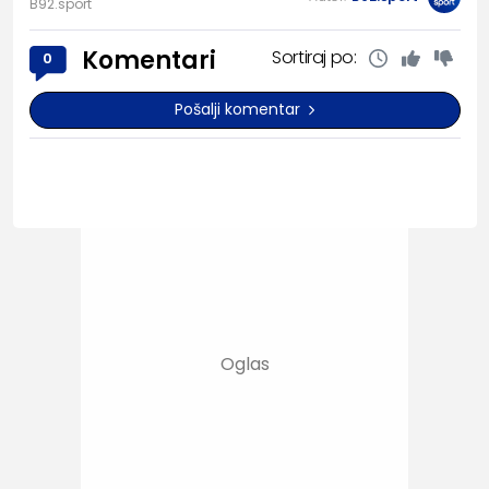
B92.sport
Komentari
Sortiraj po:
0
Pošalji komentar