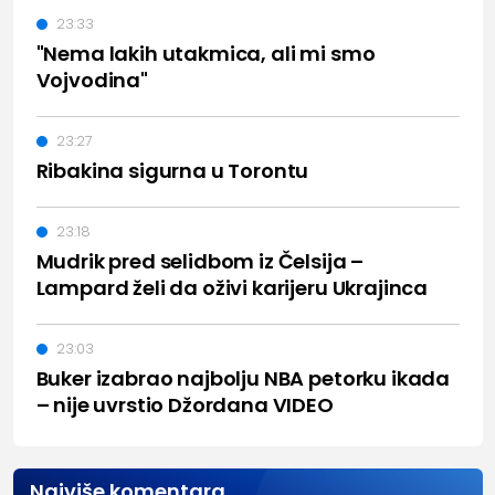
23:33
"Nema lakih utakmica, ali mi smo
Vojvodina"
23:27
Ribakina sigurna u Torontu
23:18
Mudrik pred selidbom iz Čelsija –
Lampard želi da oživi karijeru Ukrajinca
23:03
Buker izabrao najbolju NBA petorku ikada
– nije uvrstio Džordana VIDEO
Najviše komentara