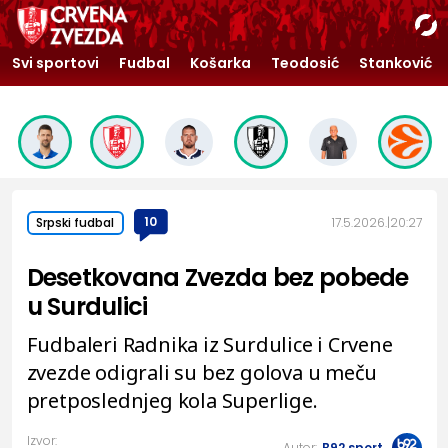
Svi sportovi
Fudbal
Košarka
Teodosić
Stanković
10
17.5.2026.
20:27
Srpski fudbal
Desetkovana Zvezda bez pobede
u Surdulici
Fudbaleri Radnika iz Surdulice i Crvene
zvezde odigrali su bez golova u meču
pretposlednjeg kola Superlige.
Izvor:
Autor:
B92.sport