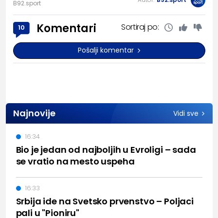
B92.sport
Komentari
Sortiraj po:
10
Pošalji komentar
Najnovije
Vidi sve
16:34
Bio je jedan od najboljih u Evroligi – sada
se vratio na mesto uspeha
16:33
Srbija ide na Svetsko prvenstvo – Poljaci
pali u "Pioniru"