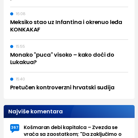
16:08
Meksiko stao uz Infantina i okrenuo leđa
KONKAKAF
15:55
Monako "puca" visoko – kako doći do
Lukakua?
15:40
Pretučen kontroverzni hrvatski sudija
Najviše komentara
Košmaran debi kapitalca – Zvezda se
367
vraća sa zaostatkom; "Da zaključimo o