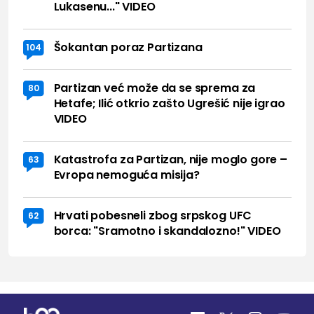
Lukasenu..." VIDEO
Šokantan poraz Partizana
104
Partizan već može da se sprema za
80
Hetafe; Ilić otkrio zašto Ugrešić nije igrao
VIDEO
Katastrofa za Partizan, nije moglo gore –
63
Evropa nemoguća misija?
Hrvati pobesneli zbog srpskog UFC
62
borca: "Sramotno i skandalozno!" VIDEO