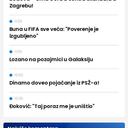
Zagrebu!
11:25
Buna u FIFA sve veća: "Poverenje je
izgubljeno"
11:05
Lozano na pozajmici u Galaksiju
10:50
Dinamo doveo pojačanje iz PSŽ-a!
10:35
Đoković: "Taj poraz me je uništio"