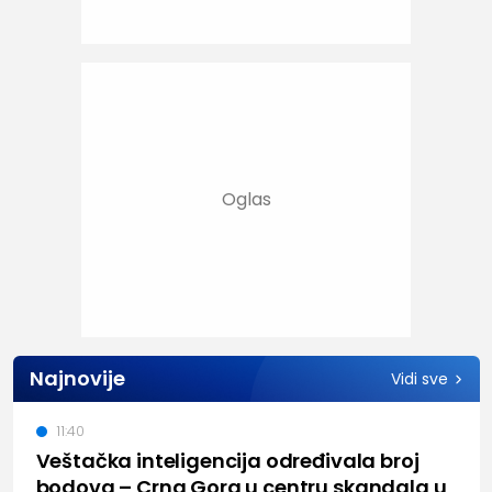
Najnovije
Vidi sve
11:40
Veštačka inteligencija određivala broj
bodova – Crna Gora u centru skandala u