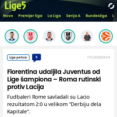
Novo
Premijer liga
La Liga
Serija A
Bundesliga
Li
5
17.5.2026.
14:04
Lige petice
Fiorentina udaljila Juventus od
Lige šampiona – Roma rutinski
protiv Lacija
Fudbaleri Rome savladali su Lacio
rezultatom 2:0 u velikom "Derbiju dela
Kapitale".