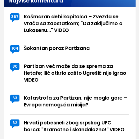
Najviše komentara
Košmaran debi kapitalca – Zvezda se
367
vraća sa zaostatkom; "Da zaključimo o
Lukasenu..." VIDEO
Šokantan poraz Partizana
104
Partizan već može da se sprema za
80
Hetafe; Ilić otkrio zašto Ugrešić nije igrao
VIDEO
Katastrofa za Partizan, nije moglo gore –
63
Evropa nemoguća misija?
Hrvati pobesneli zbog srpskog UFC
62
borca: "Sramotno i skandalozno!" VIDEO