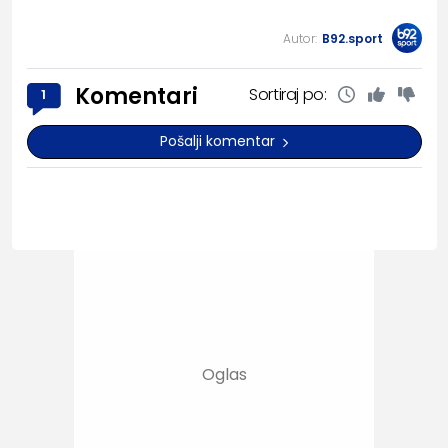
Autor:
B92.sport
Komentari
Sortiraj po:
1
Pošalji komentar