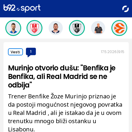
1
17.5.2026.
9:15
Vesti
Murinjo otvorio dušu: "Benfika je
Benfika, ali Real Madrid se ne
odbija"
Trener Benfike Žoze Murinjo priznao je
da postoji mogućnost njegovog povratka
u Real Madrid , ali je istakao da je u ovom
trenutku mnogo bliži ostanku u
Lisabonu.