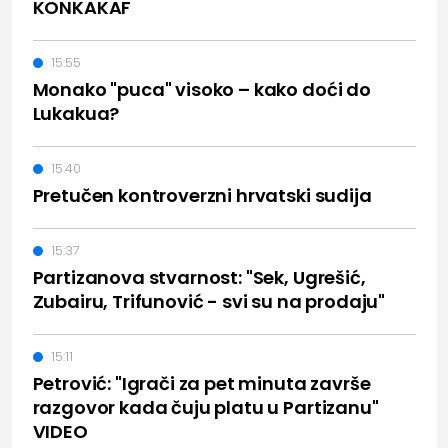
KONKAKAF
15:55
Monako "puca" visoko – kako doći do
Lukakua?
15:40
Pretučen kontroverzni hrvatski sudija
15:37
Partizanova stvarnost: "Sek, Ugrešić,
Zubairu, Trifunović - svi su na prodaju"
15:11
Petrović: "Igrači za pet minuta završe
razgovor kada čuju platu u Partizanu"
VIDEO