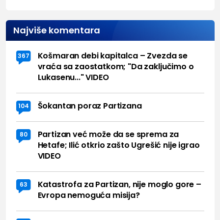
Najviše komentara
Košmaran debi kapitalca – Zvezda se
367
vraća sa zaostatkom; "Da zaključimo o
Lukasenu..." VIDEO
Šokantan poraz Partizana
104
Partizan već može da se sprema za
80
Hetafe; Ilić otkrio zašto Ugrešić nije igrao
VIDEO
Katastrofa za Partizan, nije moglo gore –
63
Evropa nemoguća misija?