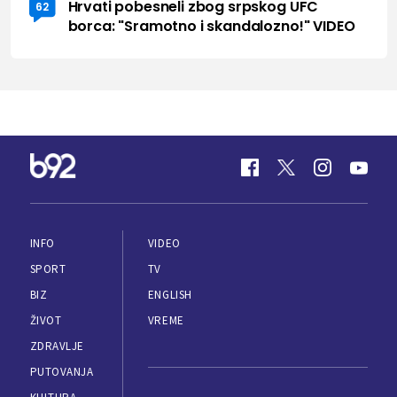
Hrvati pobesneli zbog srpskog UFC
62
borca: "Sramotno i skandalozno!" VIDEO
INFO
VIDEO
SPORT
TV
BIZ
ENGLISH
ŽIVOT
VREME
ZDRAVLJE
PUTOVANJA