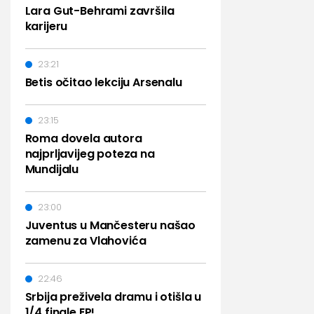
Lara Gut-Behrami završila
karijeru
23:21
Betis očitao lekciju Arsenalu
23:15
Roma dovela autora
najprljavijeg poteza na
Mundijalu
23:00
Juventus u Mančesteru našao
zamenu za Vlahovića
22:46
Srbija preživela dramu i otišla u
1/4 finale EP!