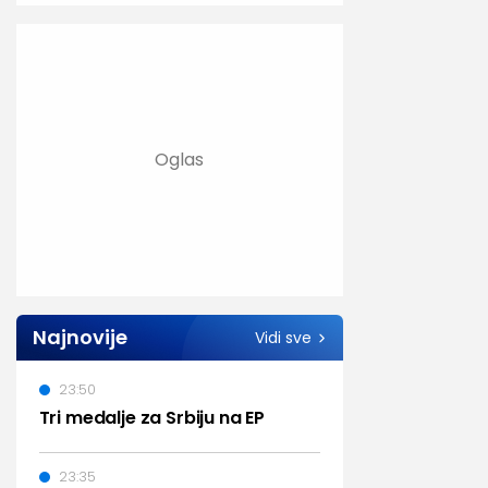
Najnovije
Vidi sve
23:50
Tri medalje za Srbiju na EP
23:35