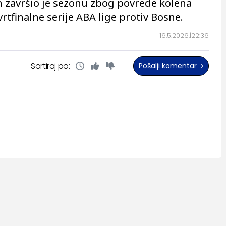
n završio je sezonu zbog povrede kolena
tfinalne serije ABA lige protiv Bosne.
16.5.2026.
22:36
Sortiraj po:
Pošalji komentar