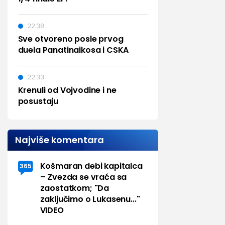
22:38
Sve otvoreno posle prvog
duela Panatinaikosa i CSKA
22:33
Krenuli od Vojvodine i ne
posustaju
Najviše komentara
Košmaran debi kapitalca
365
– Zvezda se vraća sa
zaostatkom; "Da
zaključimo o Lukasenu..."
VIDEO