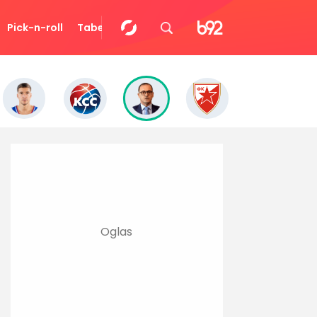
Pick-n-roll
Tabela
Video
Eurocup