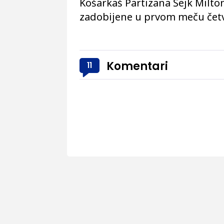
Košarkaš Partizana Šejk Milto
zadobijene u prvom meču četvr
Komentari
11