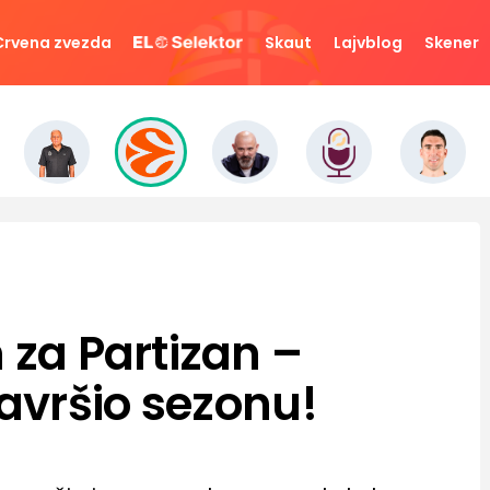
Crvena zvezda
Skaut
Lajvblog
Skener
 za Partizan –
avršio sezonu!