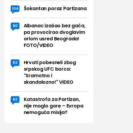
Šokantan poraz Partizana
104
Albanac izašao bez gaća,
80
pa provocirao dvoglavim
orlom usred Beograda!
FOTO/VIDEO
Hrvati pobesneli zbog
62
srpskog UFC borca:
"Sramotno i
skandalozno!" VIDEO
Katastrofa za Partizan,
62
nije moglo gore – Evropa
nemoguća misija?