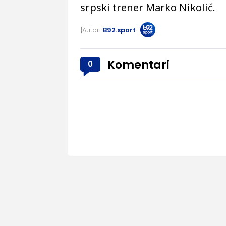
srpski trener Marko Nikolić.
Autor:
B92.sport
Komentari
0