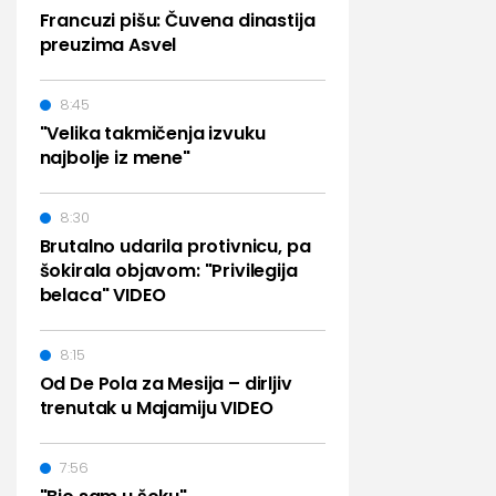
Francuzi pišu: Čuvena dinastija
preuzima Asvel
8:45
"Velika takmičenja izvuku
najbolje iz mene"
8:30
Brutalno udarila protivnicu, pa
šokirala objavom: "Privilegija
belaca" VIDEO
8:15
Od De Pola za Mesija – dirljiv
trenutak u Majamiju VIDEO
7:56