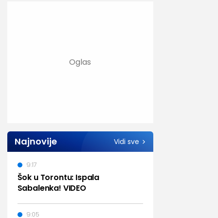
Najnovije
Vidi sve
9:17
Šok u Torontu: Ispala
Sabalenka! VIDEO
9:05