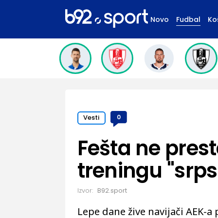
Novo
Fudbal
Ko
Vesti
0
Fešta ne prest
treningu "srp
Izvor:
B92.sport
Lepe dane žive navijači AEK-a 