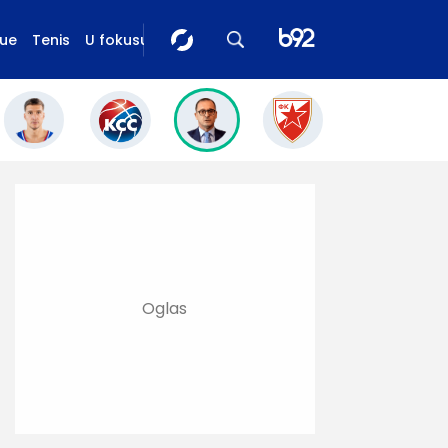
gue
Tenis
U fokusu