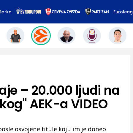
šarka
Eurolea
aje – 20.000 ljudi na
skog" AEK-a VIDEO
posle osvojene titule koju im je doneo