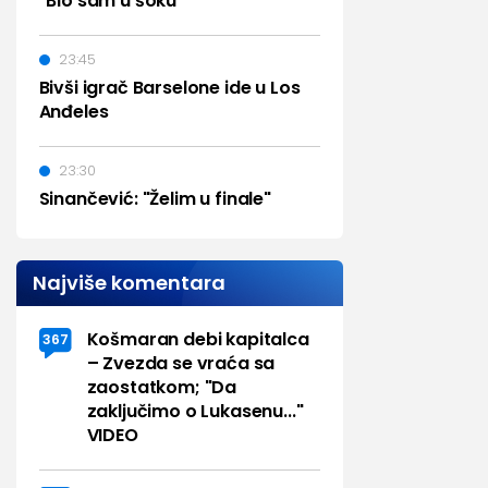
"Bio sam u šoku"
23:45
Bivši igrač Barselone ide u Los
Anđeles
23:30
Sinančević: "Želim u finale"
Najviše komentara
Košmaran debi kapitalca
367
– Zvezda se vraća sa
zaostatkom; "Da
zaključimo o Lukasenu..."
VIDEO