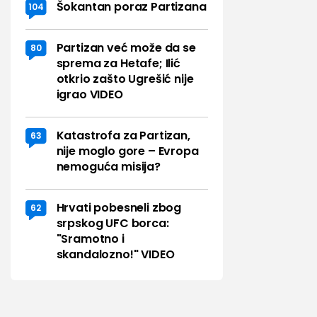
Šokantan poraz Partizana
104
Partizan već može da se
80
sprema za Hetafe; Ilić
otkrio zašto Ugrešić nije
igrao VIDEO
Katastrofa za Partizan,
63
nije moglo gore – Evropa
nemoguća misija?
Hrvati pobesneli zbog
62
srpskog UFC borca:
"Sramotno i
skandalozno!" VIDEO