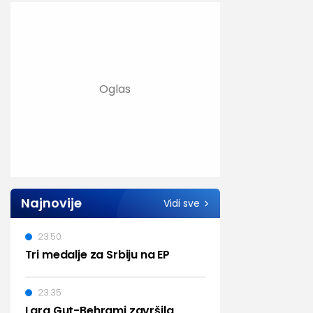
Najnovije
Vidi sve
23:50
Tri medalje za Srbiju na EP
23:35
Lara Gut-Behrami završila