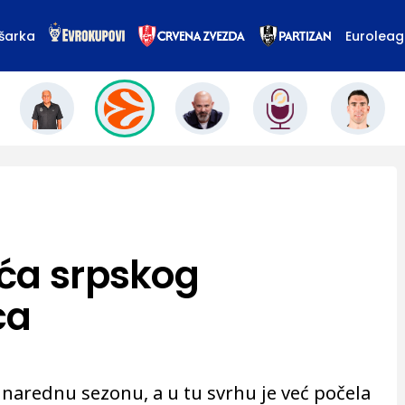
šarka
Eurolea
ća srpskog
ca
a narednu sezonu, a u tu svrhu je već počela