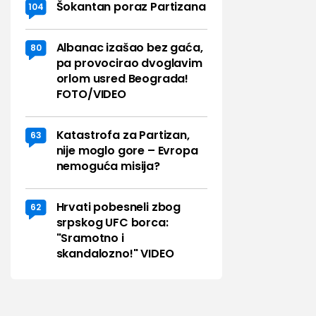
Šokantan poraz Partizana
104
Albanac izašao bez gaća,
80
pa provocirao dvoglavim
orlom usred Beograda!
FOTO/VIDEO
Katastrofa za Partizan,
63
nije moglo gore – Evropa
nemoguća misija?
Hrvati pobesneli zbog
62
srpskog UFC borca:
"Sramotno i
skandalozno!" VIDEO