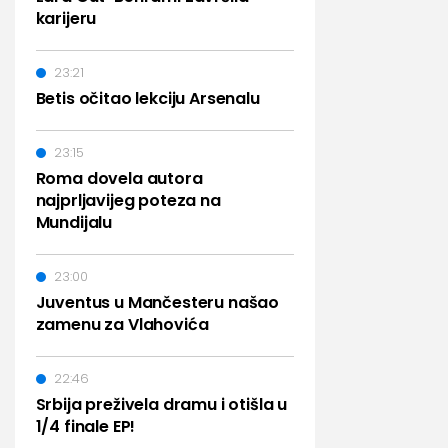
karijeru
23:21
Betis očitao lekciju Arsenalu
23:15
Roma dovela autora
najprljavijeg poteza na
Mundijalu
23:00
Juventus u Mančesteru našao
zamenu za Vlahovića
22:46
Srbija preživela dramu i otišla u
1/4 finale EP!