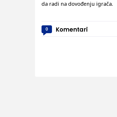
da radi na dovođenju igrača.
Komentari
0