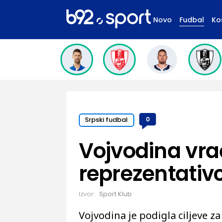
Novo
Fudbal
Ko
Srpski fudbal
0
Vojvodina vra
reprezentativ
Izvor:
Sport Klub
Vojvodina je podigla ciljeve z