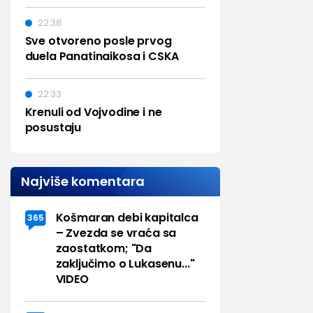
22:38
Sve otvoreno posle prvog
duela Panatinaikosa i CSKA
22:33
Krenuli od Vojvodine i ne
posustaju
Najviše komentara
Košmaran debi kapitalca
365
– Zvezda se vraća sa
zaostatkom; "Da
zaključimo o Lukasenu..."
VIDEO