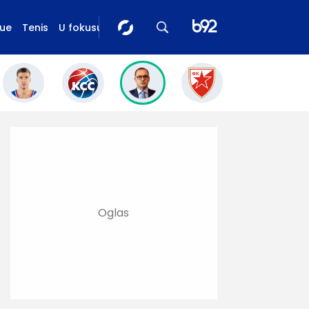
gue
Tenis
U fokusu