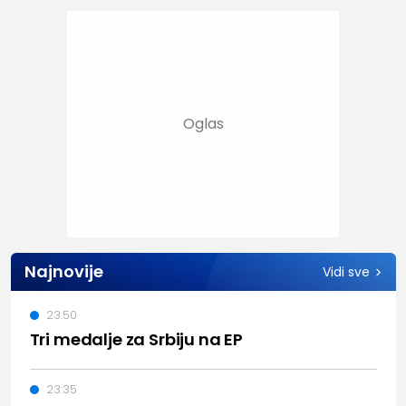
Najnovije
Vidi sve
23:50
Tri medalje za Srbiju na EP
23:35