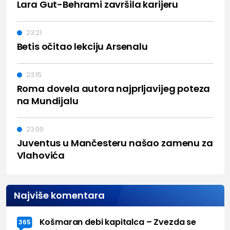
Lara Gut-Behrami završila karijeru
23:21
Betis očitao lekciju Arsenalu
23:15
Roma dovela autora najprljavijeg poteza
na Mundijalu
23:00
Juventus u Mančesteru našao zamenu za
Vlahovića
Najviše komentara
Košmaran debi kapitalca – Zvezda se
365