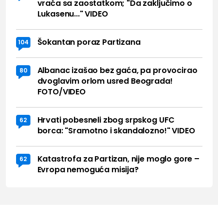
vraća sa zaostatkom; "Da zaključimo o
Lukasenu..." VIDEO
Šokantan poraz Partizana
104
Albanac izašao bez gaća, pa provocirao
80
dvoglavim orlom usred Beograda!
FOTO/VIDEO
Hrvati pobesneli zbog srpskog UFC
62
borca: "Sramotno i skandalozno!" VIDEO
Katastrofa za Partizan, nije moglo gore –
62
Evropa nemoguća misija?