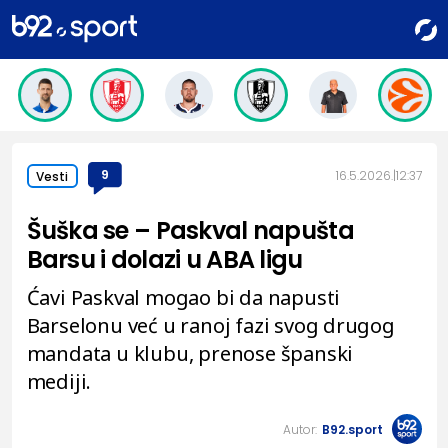
9
16.5.2026.
12:37
Vesti
Šuška se – Paskval napušta
Barsu i dolazi u ABA ligu
Ćavi Paskval mogao bi da napusti
Barselonu već u ranoj fazi svog drugog
mandata u klubu, prenose španski
mediji.
Autor:
B92.sport