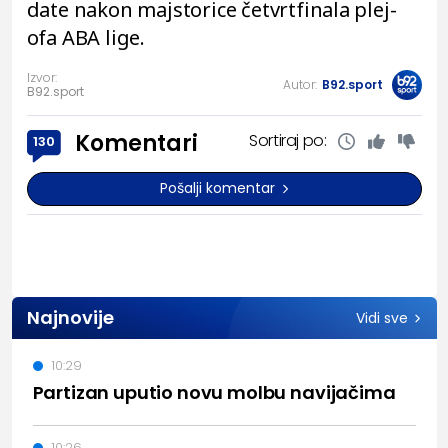
date nakon majstorice četvrtfinala plej-
ofa ABA lige.
Izvor:
Autor:
B92.sport
B92.sport
Komentari
Sortiraj po:
130
Pošalji komentar
Najnovije
Vidi sve
10:29
Partizan uputio novu molbu navijačima
10:26