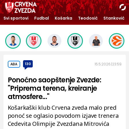
Svi sportovi
Fudbal
Košarka
Teodosić
Stanković
130
15.5.2026.
23:59
ABA
Ponoćno saopštenje Zvezde:
"Priprema terena, kreiranje
atmosfere..."
Košarkaški klub Crvena zveda malo pred
ponoć se oglasio povodom izjave trenera
Cedevita Olimpije Zvezdana Mitrovića