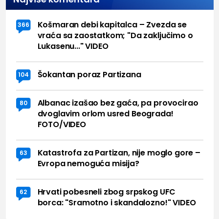
Košmaran debi kapitalca – Zvezda se
366
vraća sa zaostatkom; "Da zaključimo o
Lukasenu..." VIDEO
Šokantan poraz Partizana
104
Albanac izašao bez gaća, pa provocirao
80
dvoglavim orlom usred Beograda!
FOTO/VIDEO
Katastrofa za Partizan, nije moglo gore –
63
Evropa nemoguća misija?
Hrvati pobesneli zbog srpskog UFC
62
borca: "Sramotno i skandalozno!" VIDEO