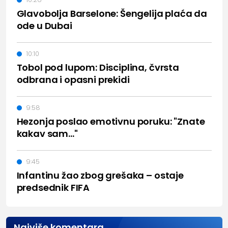
Glavobolja Barselone: Šengelija plaća da
ode u Dubai
10:10
Tobol pod lupom: Disciplina, čvrsta
odbrana i opasni prekidi
9:58
Hezonja poslao emotivnu poruku: "Znate
kakav sam..."
9:45
Infantinu žao zbog grešaka – ostaje
predsednik FIFA
Najviše komentara