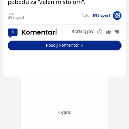
pobedu za "zelenim stolom".
Izvor:
Autor:
B92.sport
B92.sport
Komentari
Sortiraj po:
3
Pošalji komentar