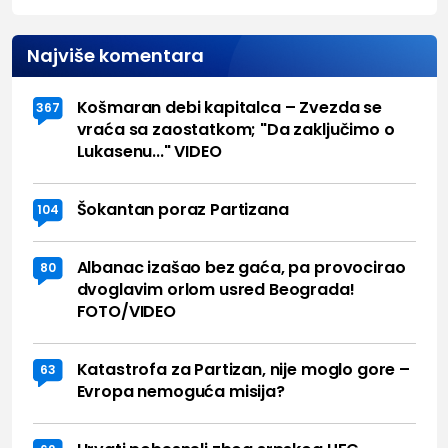
Najviše komentara
Košmaran debi kapitalca – Zvezda se
367
vraća sa zaostatkom; "Da zaključimo o
Lukasenu..." VIDEO
Šokantan poraz Partizana
104
Albanac izašao bez gaća, pa provocirao
80
dvoglavim orlom usred Beograda!
FOTO/VIDEO
Katastrofa za Partizan, nije moglo gore –
63
Evropa nemoguća misija?