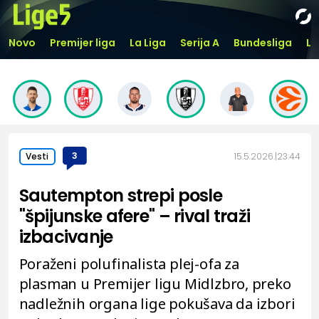
Novo
Premijer liga
La Liga
Serija A
Bundesliga
Li
3
15.5.2026.
23:44
Vesti
Sautempton strepi posle
"špijunske afere" – rival traži
izbacivanje
Poraženi polufinalista plej-ofa za
plasman u Premijer ligu Midlzbro, preko
nadležnih organa lige pokušava da izbori