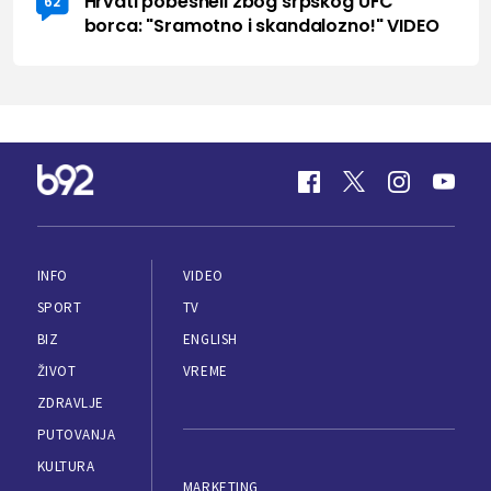
Hrvati pobesneli zbog srpskog UFC
62
borca: "Sramotno i skandalozno!" VIDEO
INFO
VIDEO
SPORT
TV
BIZ
ENGLISH
ŽIVOT
VREME
ZDRAVLJE
PUTOVANJA
KULTURA
MARKETING