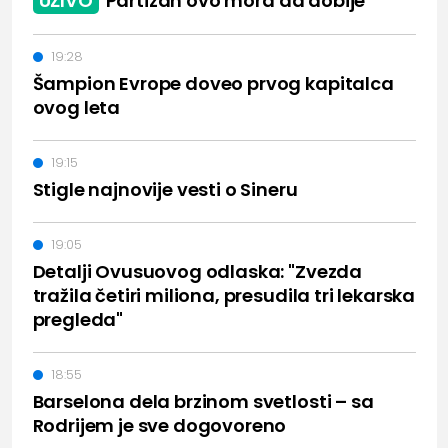
UŽIVO
Partizan ovo mora da dobije
19:28
Šampion Evrope doveo prvog kapitalca
ovog leta
19:15
Stigle najnovije vesti o Sineru
19:05
Detalji Ovusuovog odlaska: "Zvezda
tražila četiri miliona, presudila tri lekarska
pregleda"
18:55
Barselona dela brzinom svetlosti – sa
Rodrijem je sve dogovoreno