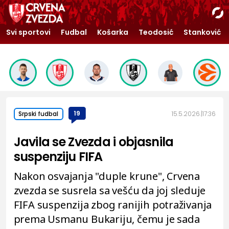
Svi sportovi
Fudbal
Košarka
Teodosić
Stanković
19
15.5.2026.
17:36
Srpski fudbal
Javila se Zvezda i objasnila
suspenziju FIFA
Nakon osvajanja "duple krune", Crvena
zvezda se susrela sa vešću da joj sleduje
FIFA suspenzija zbog ranijih potraživanja
prema Usmanu Bukariju, čemu je sada