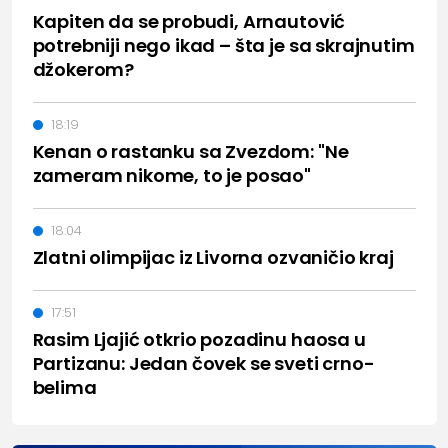
Kapiten da se probudi, Arnautović
potrebniji nego ikad – šta je sa skrajnutim
džokerom?
18:19
Kenan o rastanku sa Zvezdom: "Ne
zameram nikome, to je posao"
18:04
Zlatni olimpijac iz Livorna ozvaničio kraj
17:51
Rasim Ljajić otkrio pozadinu haosa u
Partizanu: Jedan čovek se sveti crno-
belima