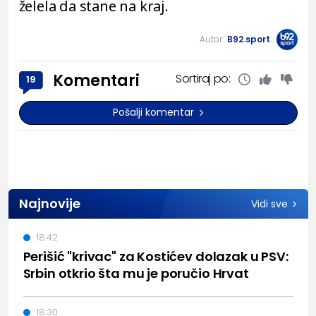
želela da stane na kraj.
Autor:
B92.sport
Komentari
Sortiraj po:
19
Pošalji komentar
Najnovije
Vidi sve
18:42
Perišić "krivac" za Kostićev dolazak u PSV:
Srbin otkrio šta mu je poručio Hrvat
18:30