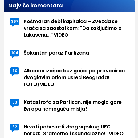
Najviše komentara
Košmaran debi kapitalca – Zvezda se
367
vraća sa zaostatkom; "Da zaključimo o
Lukasenu..." VIDEO
Šokantan poraz Partizana
104
Albanac izašao bez gaća, pa provocirao
80
dvoglavim orlom usred Beograda!
FOTO/VIDEO
Katastrofa za Partizan, nije moglo gore –
63
Evropa nemoguća misija?
Hrvati pobesneli zbog srpskog UFC
62
borca: "Sramotno i skandalozno!" VIDEO