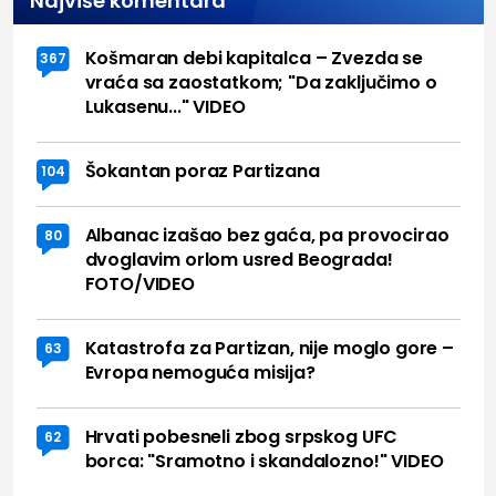
Najviše komentara
Košmaran debi kapitalca – Zvezda se
367
vraća sa zaostatkom; "Da zaključimo o
Lukasenu..." VIDEO
Šokantan poraz Partizana
104
Albanac izašao bez gaća, pa provocirao
80
dvoglavim orlom usred Beograda!
FOTO/VIDEO
Katastrofa za Partizan, nije moglo gore –
63
Evropa nemoguća misija?
Hrvati pobesneli zbog srpskog UFC
62
borca: "Sramotno i skandalozno!" VIDEO