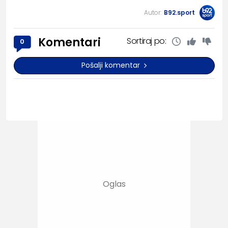
Autor:
B92.sport
Komentari
Sortiraj po:
0
Pošalji komentar