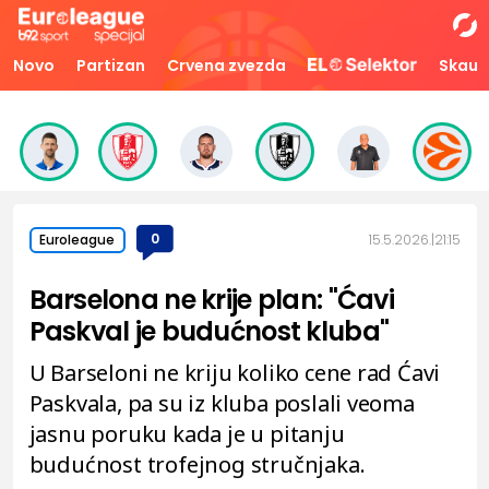
Novo
Partizan
Crvena zvezda
Skaut
0
15.5.2026.
21:15
Euroleague
Barselona ne krije plan: "Ćavi
Paskval je budućnost kluba"
U Barseloni ne kriju koliko cene rad Ćavi
Paskvala, pa su iz kluba poslali veoma
jasnu poruku kada je u pitanju
budućnost trofejnog stručnjaka.