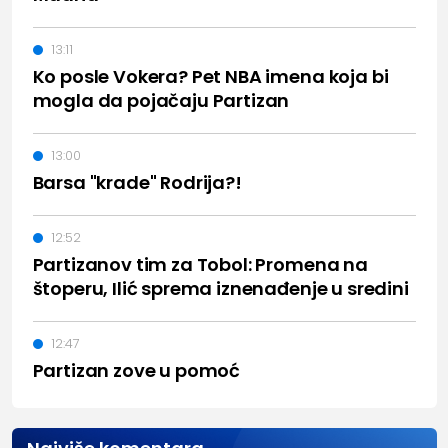
13:11
Ko posle Vokera? Pet NBA imena koja bi
mogla da pojačaju Partizan
13:00
Barsa "krade" Rodrija?!
12:52
Partizanov tim za Tobol: Promena na
štoperu, Ilić sprema iznenađenje u sredini
12:47
Partizan zove u pomoć