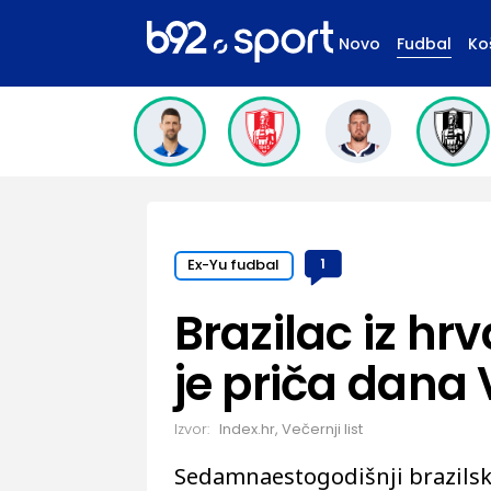
Novo
Fudbal
Ko
Ex-Yu fudbal
1
Brazilac iz hr
je priča dana
Izvor:
Index.hr, Večernji list
Sedamnaestogodišnji brazilski 