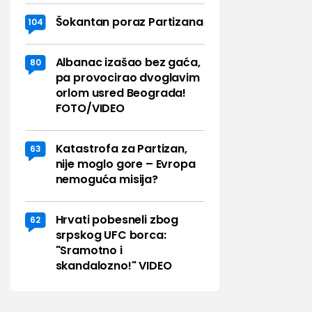
Šokantan poraz Partizana
104
Albanac izašao bez gaća,
80
pa provocirao dvoglavim
orlom usred Beograda!
FOTO/VIDEO
Katastrofa za Partizan,
63
nije moglo gore – Evropa
nemoguća misija?
Hrvati pobesneli zbog
62
srpskog UFC borca:
"Sramotno i
skandalozno!" VIDEO