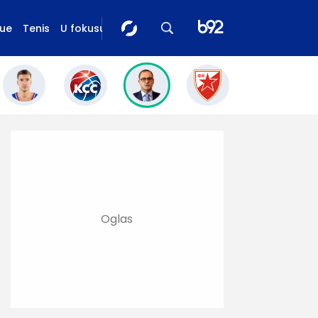
gue
Tenis
U fokusu