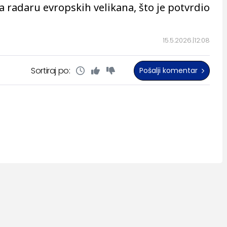
a radaru evropskih velikana, što je potvrdio
15.5.2026.
12:08
Sortiraj po:
Pošalji komentar