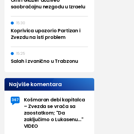
Omri Glazer doživeo
saobraćajnu nezgodu u Izraelu
15:30
Koprivica upozorio Partizan i
Zvezdu na isti problem
15:25
Salah i zvanično u Trabzonu
Najviše komentara
Košmaran debi kapitalca
367
– Zvezda se vraća sa
zaostatkom; "Da
zaključimo o Lukasenu..."
VIDEO