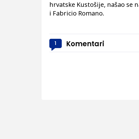
hrvatske Kustošije, našao se n
i Fabricio Romano.
Komentari
1