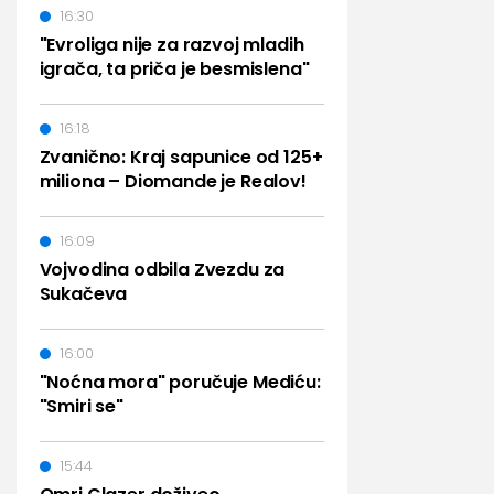
16:30
"Evroliga nije za razvoj mladih
igrača, ta priča je besmislena"
16:18
Zvanično: Kraj sapunice od 125+
miliona – Diomande je Realov!
16:09
Vojvodina odbila Zvezdu za
Sukačeva
16:00
"Noćna mora" poručuje Mediću:
"Smiri se"
15:44