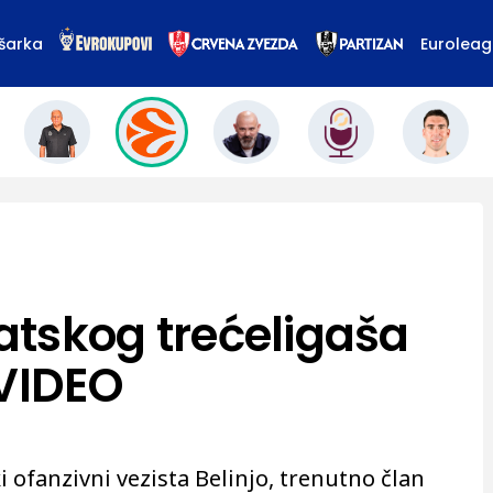
šarka
Eurolea
vatskog trećeligaša
 VIDEO
ofanzivni vezista Belinjo, trenutno član