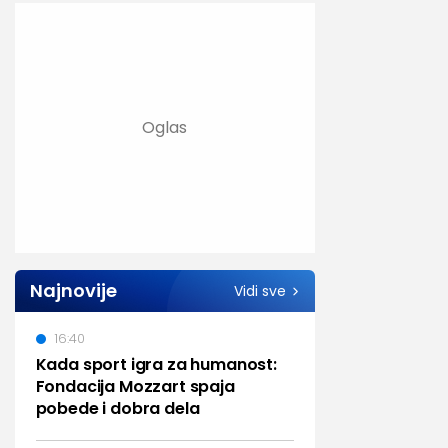
Najnovije
Vidi sve
16:40
Kada sport igra za humanost:
Fondacija Mozzart spaja
pobede i dobra dela