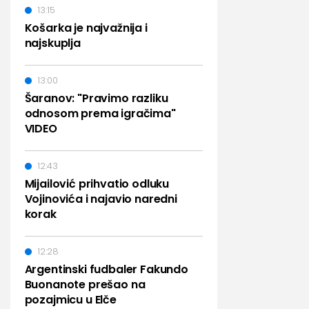
13:15
Košarka je najvažnija i
najskuplja
13:00
Šaranov: "Pravimo razliku
odnosom prema igračima"
VIDEO
12:43
Mijailović prihvatio odluku
Vojinovića i najavio naredni
korak
12:28
Argentinski fudbaler Fakundo
Buonanote prešao na
pozajmicu u Elče