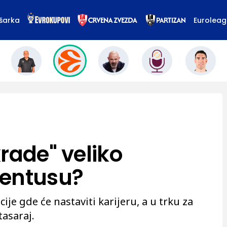
šarka
Eurolea
rade" veliko
ventusu?
je gde će nastaviti karijeru, a u trku za
asaraj.