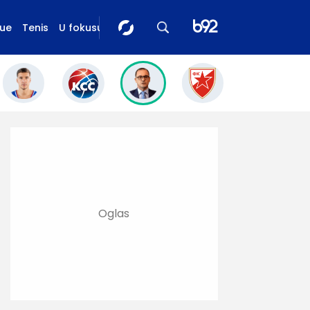
gue
Tenis
U fokusu