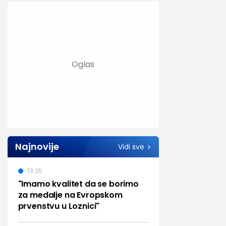
Najnovije
Vidi sve
13:35
"Imamo kvalitet da se borimo
za medalje na Evropskom
prvenstvu u Loznici"