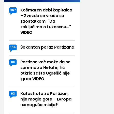
Košmaran debi kapitalca
367
– Zvezda se vraća sa
zaostatkom; "Da
zaključimo o Lukasenu..."
VIDEO
Šokantan poraz Partizana
104
Partizan već može da se
80
sprema za Hetafe; Ilić
otkrio zašto Ugrešić nije
igrao VIDEO
Katastrofa za Partizan,
63
nije moglo gore – Evropa
nemoguća misija?