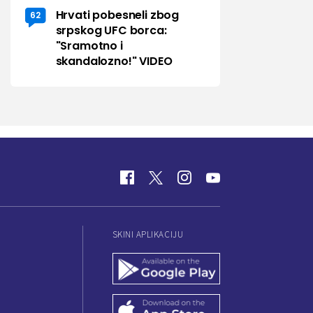
Hrvati pobesneli zbog
62
srpskog UFC borca:
"Sramotno i
skandalozno!" VIDEO
SKINI APLIKACIJU