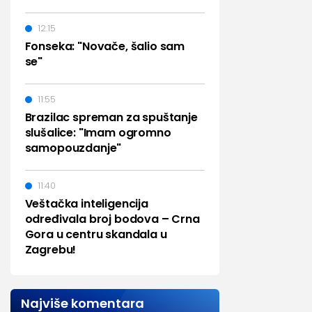
12:15
Fonseka: "Novače, šalio sam
se"
11:55
Brazilac spreman za spuštanje
slušalice: "Imam ogromno
samopouzdanje"
11:40
Veštačka inteligencija
određivala broj bodova – Crna
Gora u centru skandala u
Zagrebu!
Najviše komentara