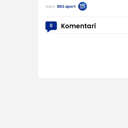
Autor:
B92.sport
Komentari
0