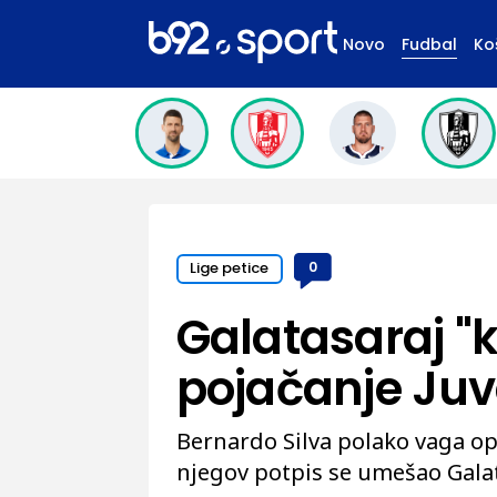
Novo
Fudbal
Ko
Lige petice
0
Galatasaraj "k
pojačanje Ju
Bernardo Silva polako vaga opci
njegov potpis se umešao Galat