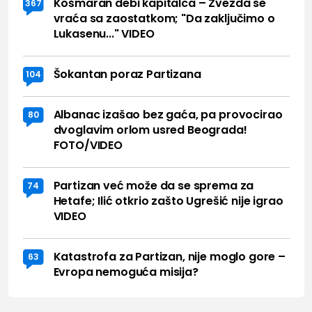
Košmaran debi kapitalca – Zvezda se
367
vraća sa zaostatkom; "Da zaključimo o
Lukasenu..." VIDEO
Šokantan poraz Partizana
104
Albanac izašao bez gaća, pa provocirao
80
dvoglavim orlom usred Beograda!
FOTO/VIDEO
Partizan već može da se sprema za
74
Hetafe; Ilić otkrio zašto Ugrešić nije igrao
VIDEO
Katastrofa za Partizan, nije moglo gore –
63
Evropa nemoguća misija?