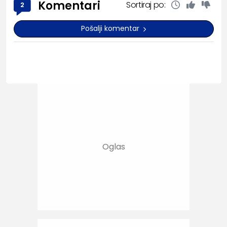
Komentari
Sortiraj po:
2
Pošalji komentar