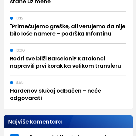
stane uz mene"
10:12
"Primećujemo greške, ali verujemo da nije
bilo loše namere – podrška Infantinu"
10:06
Rodri sve bliži Barseloni? Katalonci
napravili prvi korak ka velikom transferu
9:55
Hardenov slučaj odbačen – neće
odgovarati
Najviše komentara