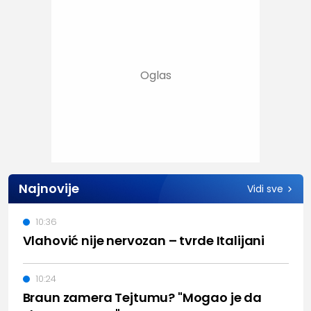
Najnovije
Vidi sve
10:36
Vlahović nije nervozan – tvrde Italijani
10:24
Braun zamera Tejtumu? "Mogao je da