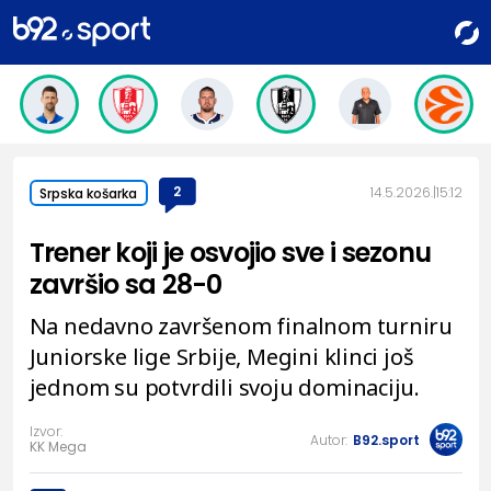
2
14.5.2026.
15:12
Srpska košarka
Trener koji je osvojio sve i sezonu
završio sa 28-0
Na nedavno završenom finalnom turniru
Juniorske lige Srbije, Megini klinci još
jednom su potvrdili svoju dominaciju.
Izvor:
Autor:
B92.sport
KK Mega