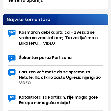
se seli u Španiju
Najviše komentara
Košmaran debi kapitalca – Zvezda se
367
vraća sa zaostatkom; "Da zaključimo o
Lukasenu..." VIDEO
Šokantan poraz Partizana
104
Partizan već može da se sprema za
80
Hetafe; Ilić otkrio zašto Ugrešić nije igrao
VIDEO
Katastrofa za Partizan, nije moglo gore –
63
Evropa nemoguća misija?