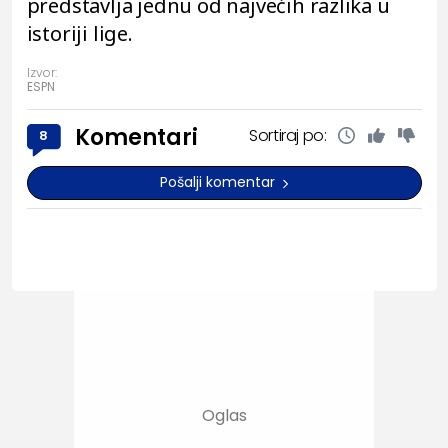
predstavlja jednu od najvećih razlika u
istoriji lige.
Izvor:
ESPN
Komentari
Sortiraj po:
8
Pošalji komentar