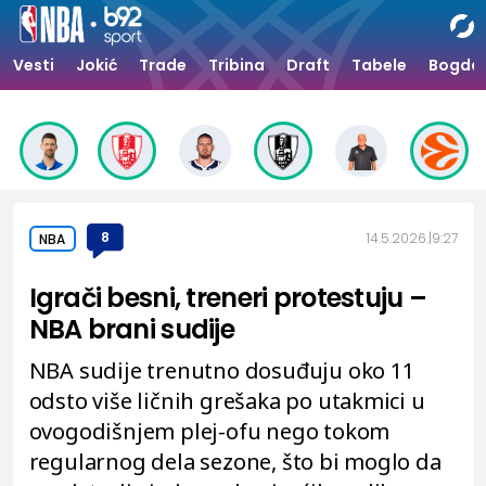
Vesti
Jokić
Trade
Tribina
Draft
Tabele
Bogdan
8
14.5.2026.
9:27
NBA
Igrači besni, treneri protestuju –
NBA brani sudije
NBA sudije trenutno dosuđuju oko 11
odsto više ličnih grešaka po utakmici u
ovogodišnjem plej-ofu nego tokom
regularnog dela sezone, što bi moglo da