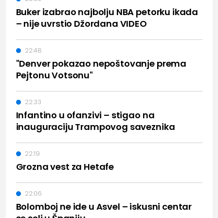
Buker izabrao najbolju NBA petorku ikada
– nije uvrstio Džordana VIDEO
22:48
"Denver pokazao nepoštovanje prema
Pejtonu Votsonu"
22:33
Infantino u ofanzivi – stigao na
inauguraciju Trampovog saveznika
22:19
Grozna vest za Hetafe
22:06
Bolomboj ne ide u Asvel – iskusni centar