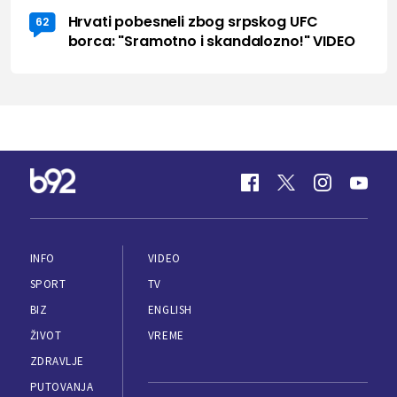
Hrvati pobesneli zbog srpskog UFC
62
borca: "Sramotno i skandalozno!" VIDEO
INFO
VIDEO
SPORT
TV
BIZ
ENGLISH
ŽIVOT
VREME
ZDRAVLJE
PUTOVANJA