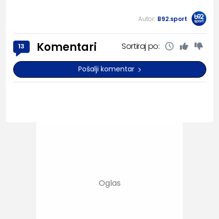
Autor:
B92.sport
Komentari
Sortiraj po:
13
Pošalji komentar