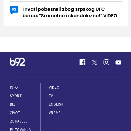
Hrvati pobesneli zbog srpskog UFC
62
borca: "Sramotno i skandalozno!" VIDEO
INFO
VIDEO
SPORT
TV
BIZ
ENGLISH
ŽIVOT
VREME
ZDRAVLJE
PUTOVANJA