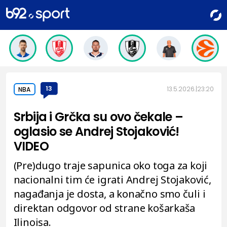
13
13.5.2026.
23:20
NBA
Srbija i Grčka su ovo čekale –
oglasio se Andrej Stojaković!
VIDEO
(Pre)dugo traje sapunica oko toga za koji
nacionalni tim će igrati Andrej Stojaković,
nagađanja je dosta, a konačno smo čuli i
direktan odgovor od strane košarkaša
Ilinoisa.