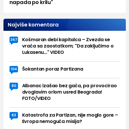
napada po krilu"
Najviše komentara
Košmaran debi kapitalca – Zvezda se
367
vraća sa zaostatkom; "Da zaključimo o
Lukasenu..." VIDEO
Šokantan poraz Partizana
104
Albanac izašao bez gaća, pa provocirao
80
dvoglavim orlom usred Beograda!
FOTO/VIDEO
Katastrofa za Partizan, nije moglo gore –
63
Evropa nemoguća misija?