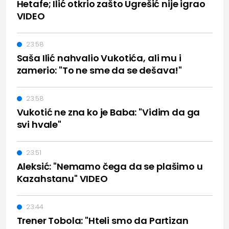
Hetafe; Ilić otkrio zašto Ugrešić nije igrao
VIDEO
23:58
Saša Ilić nahvalio Vukotića, ali mu i
zamerio: "To ne sme da se dešava!"
23:58
Vukotić ne zna ko je Baba: "Vidim da ga
svi hvale"
23:51
Aleksić: "Nemamo čega da se plašimo u
Kazahstanu" VIDEO
23:44
Trener Tobola: "Hteli smo da Partizan