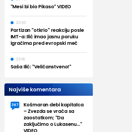
"Mesi bi bio Pikaso" VIDEO
23:30
Partizan "otkrio" reakciju posle
IMT-a: Ilić imao jasnu poruku
igračima pred evropski meč
23:18
Saša Ilić: "Veličanstveno!"
Najviše komentara
Košmaran debi kapitalca
367
– Zvezda se vraća sa
zaostatkom; "Da
zaključimo o Lukasenu..."
VIDEO