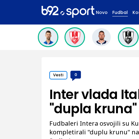
Novo
Fudbal
Ko
Vesti
0
Inter vlada It
"dupla kruna"
Fudbaleri Intera osvojili su Kup
kompletirali "duplu krunu" n