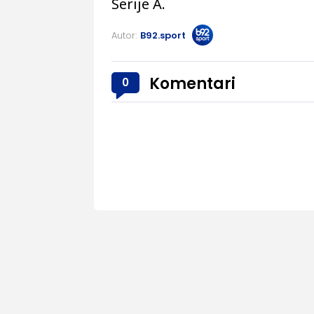
Serije A.
Autor:
B92.sport
Komentari
0