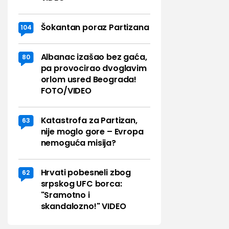
Šokantan poraz Partizana
104
Albanac izašao bez gaća,
80
pa provocirao dvoglavim
orlom usred Beograda!
FOTO/VIDEO
Katastrofa za Partizan,
63
nije moglo gore – Evropa
nemoguća misija?
Hrvati pobesneli zbog
62
srpskog UFC borca:
"Sramotno i
skandalozno!" VIDEO