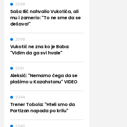
23:58
Saša Ilić nahvalio Vukotića, ali
mu i zamerio: "To ne sme da se
dešava!"
23:58
Vukotić ne zna ko je Baba:
"Vidim da ga svi hvale"
23:51
Aleksić: "Nemamo čega da se
plašimo u Kazahstanu" VIDEO
23:44
Trener Tobola: "Hteli smo da
Partizan napada po krilu"
23:40