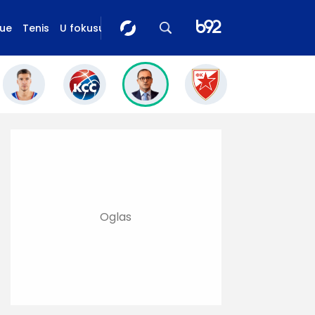
gue
Tenis
U fokusu