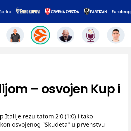
šarka
Eurolea
alijom – osvojen Kup i
 Italije rezultatom 2:0 (1:0) i tako
akon osvojenog "Skudeta" u prvenstvu