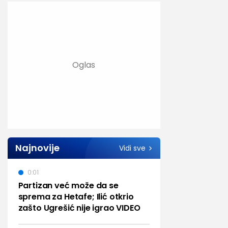
Najnovije
Vidi sve
0:01
Partizan već može da se
sprema za Hetafe; Ilić otkrio
zašto Ugrešić nije igrao VIDEO