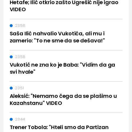
Hetafe; Ilić otkrio zašto Ugrešić nije igrao
VIDEO
23:58
Saša Ilić nahvalio Vukotića, ali mu i
zamerio: "To ne sme da se dešava!"
23:58
Vukotić ne zna ko je Baba: "Vidim da ga
svi hvale"
23:51
Aleksić: "Nemamo čega da se plašimo u
Kazahstanu" VIDEO
23:44
Trener Tobola: "Hteli smo da Partizan