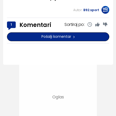
Autor:
B92.sport
Komentari
Sortiraj po:
1
Pošalji komentar