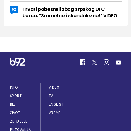
Hrvati pobesneli zbog srpskog UFC
62
borca: "Sramotno i skandalozno!" VIDEO
INFO
VIDEO
SPORT
TV
BIZ
ENGLISH
ŽIVOT
VREME
ZDRAVLJE
PUTOVANJA