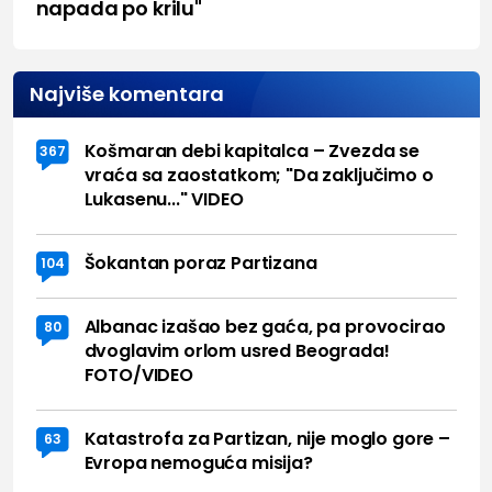
napada po krilu"
Najviše komentara
Košmaran debi kapitalca – Zvezda se
367
vraća sa zaostatkom; "Da zaključimo o
Lukasenu..." VIDEO
Šokantan poraz Partizana
104
Albanac izašao bez gaća, pa provocirao
80
dvoglavim orlom usred Beograda!
FOTO/VIDEO
Katastrofa za Partizan, nije moglo gore –
63
Evropa nemoguća misija?