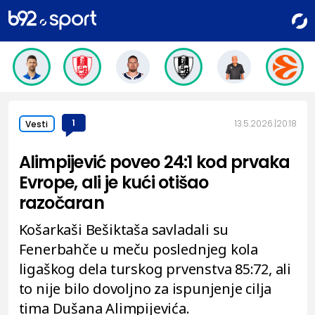
1
13.5.2026.
20:18
Vesti
Alimpijević poveo 24:1 kod prvaka
Evrope, ali je kući otišao
razočaran
Košarkaši Bešiktaša savladali su
Fenerbahče u meču poslednjeg kola
ligaškog dela turskog prvenstva 85:72, ali
to nije bilo dovoljno za ispunjenje cilja
tima Dušana Alimpijevića.