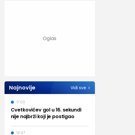
Najnovije
Vidi sve
17:00
Cvetkovićev gol u 16. sekundi
nije najbrži koji je postigao
16:47