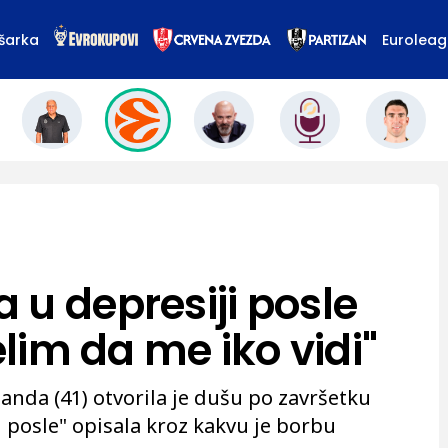
šarka
Eurolea
 u depresiji posle
elim da me iko vidi"
nda (41) otvorila je dušu po završetku
n posle" opisala kroz kakvu je borbu