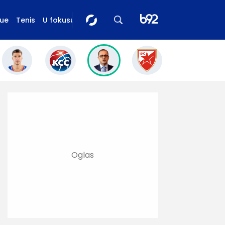
gue
Tenis
U fokusu