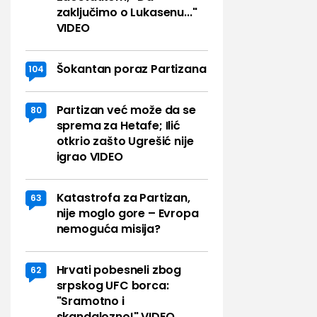
zaključimo o Lukasenu..."
VIDEO
Šokantan poraz Partizana
104
Partizan već može da se
80
sprema za Hetafe; Ilić
otkrio zašto Ugrešić nije
igrao VIDEO
Katastrofa za Partizan,
63
nije moglo gore – Evropa
nemoguća misija?
Hrvati pobesneli zbog
62
srpskog UFC borca:
"Sramotno i
skandalozno!" VIDEO