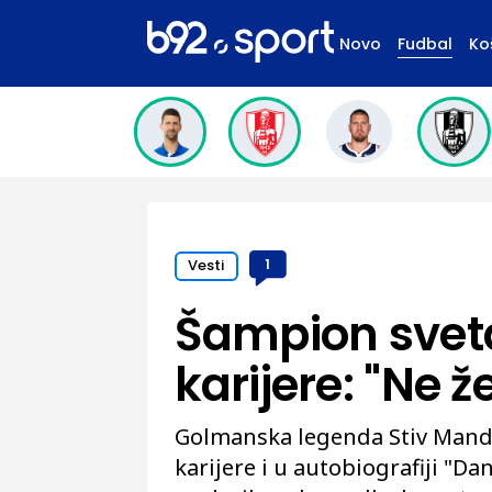
Novo
Fudbal
Ko
Vesti
1
Šampion sveta
karijere: "Ne ž
Golmanska legenda Stiv Manda
karijere i u autobiografiji "Da