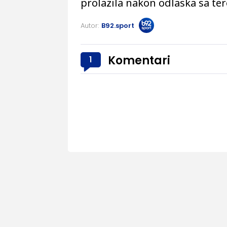
prolazila nakon odlaska sa ter
Autor:
B92.sport
Komentari
1