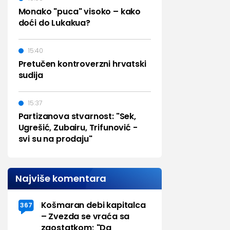
Monako "puca" visoko – kako
doći do Lukakua?
15:40
Pretučen kontroverzni hrvatski
sudija
15:37
Partizanova stvarnost: "Sek,
Ugrešić, Zubairu, Trifunović -
svi su na prodaju"
Najviše komentara
Košmaran debi kapitalca
367
– Zvezda se vraća sa
zaostatkom; "Da