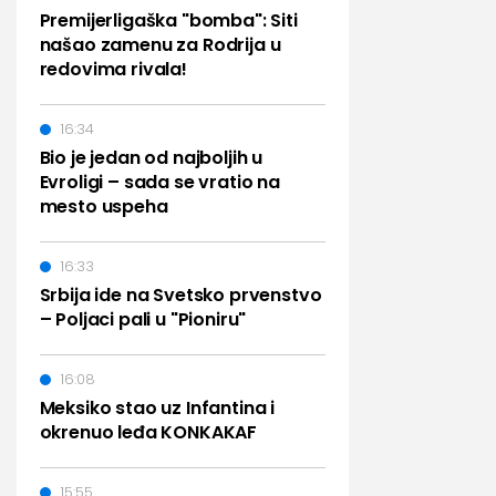
Premijerligaška "bomba": Siti
našao zamenu za Rodrija u
redovima rivala!
16:34
Bio je jedan od najboljih u
Evroligi – sada se vratio na
mesto uspeha
16:33
Srbija ide na Svetsko prvenstvo
– Poljaci pali u "Pioniru"
16:08
Meksiko stao uz Infantina i
okrenuo leđa KONKAKAF
15:55