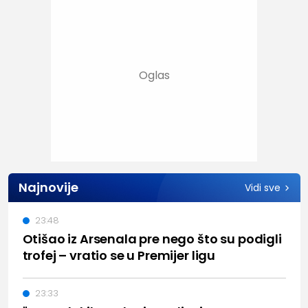
Najnovije
Vidi sve
23:48
Otišao iz Arsenala pre nego što su podigli
trofej – vratio se u Premijer ligu
23:33