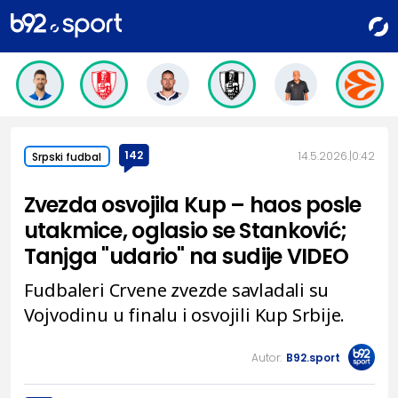
142
14.5.2026.
0:42
Srpski fudbal
Zvezda osvojila Kup – haos posle
utakmice, oglasio se Stanković;
Tanjga "udario" na sudije VIDEO
Fudbaleri Crvene zvezde savladali su
Vojvodinu u finalu i osvojili Kup Srbije.
Autor:
B92.sport