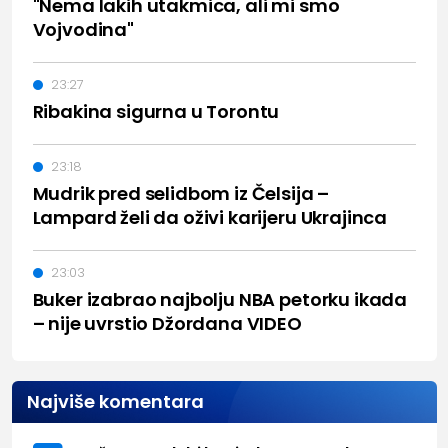
"Nema lakih utakmica, ali mi smo
Vojvodina"
23:27
Ribakina sigurna u Torontu
23:18
Mudrik pred selidbom iz Čelsija –
Lampard želi da oživi karijeru Ukrajinca
23:03
Buker izabrao najbolju NBA petorku ikada
– nije uvrstio Džordana VIDEO
Najviše komentara