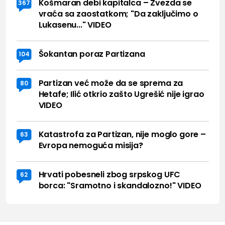
Košmaran debi kapitalca – Zvezda se
367
vraća sa zaostatkom; "Da zaključimo o
Lukasenu..." VIDEO
Šokantan poraz Partizana
104
Partizan već može da se sprema za
80
Hetafe; Ilić otkrio zašto Ugrešić nije igrao
VIDEO
Katastrofa za Partizan, nije moglo gore –
63
Evropa nemoguća misija?
Hrvati pobesneli zbog srpskog UFC
62
borca: "Sramotno i skandalozno!" VIDEO