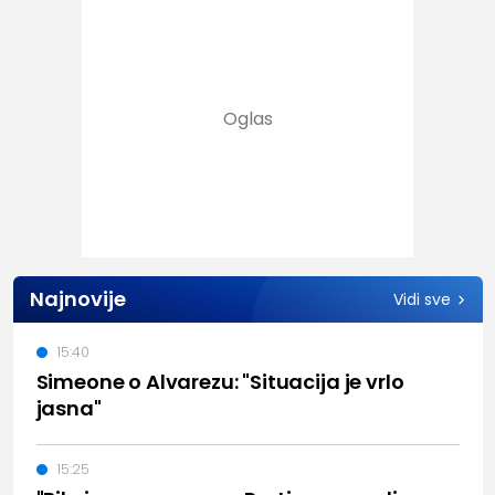
Najnovije
Vidi sve
15:40
Simeone o Alvarezu: "Situacija je vrlo
jasna"
15:25