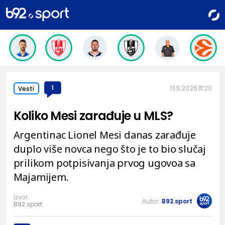
1
13.5.2026.
11:20
Vesti
Koliko Mesi zarađuje u MLS?
Argentinac Lionel Mesi danas zarađuje
duplo više novca nego što je to bio slučaj
prilikom potpisivanja prvog ugovoa sa
Majamijem.
Izvor:
Autor:
B92.sport
B92.sport