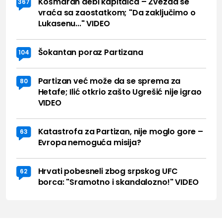
Košmaran debi kapitalca – Zvezda se
367
vraća sa zaostatkom; "Da zaključimo o
Lukasenu..." VIDEO
Šokantan poraz Partizana
104
Partizan već može da se sprema za
80
Hetafe; Ilić otkrio zašto Ugrešić nije igrao
VIDEO
Katastrofa za Partizan, nije moglo gore –
63
Evropa nemoguća misija?
Hrvati pobesneli zbog srpskog UFC
62
borca: "Sramotno i skandalozno!" VIDEO