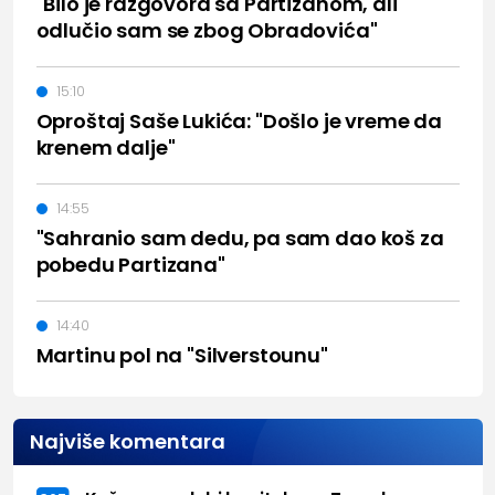
"Bilo je razgovora sa Partizanom, ali
odlučio sam se zbog Obradovića"
15:10
Oproštaj Saše Lukića: "Došlo je vreme da
krenem dalje"
14:55
"Sahranio sam dedu, pa sam dao koš za
pobedu Partizana"
14:40
Martinu pol na "Silverstounu"
Najviše komentara