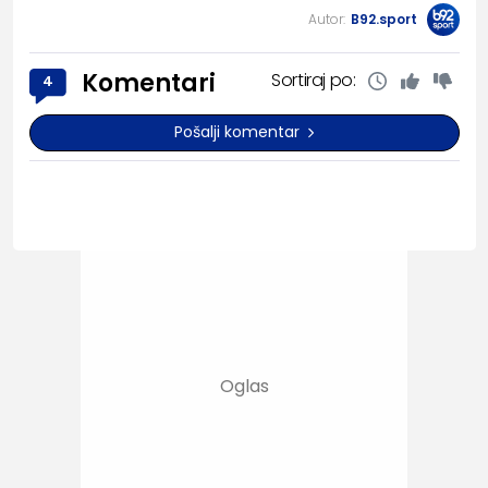
Autor:
B92.sport
Komentari
Sortiraj po:
4
Pošalji komentar