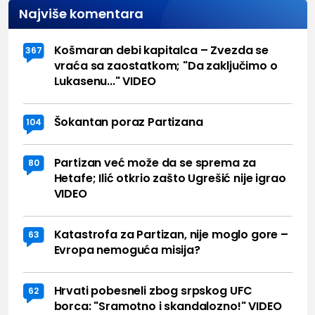
Najviše komentara
Košmaran debi kapitalca – Zvezda se
367
vraća sa zaostatkom; "Da zaključimo o
Lukasenu..." VIDEO
Šokantan poraz Partizana
104
Partizan već može da se sprema za
80
Hetafe; Ilić otkrio zašto Ugrešić nije igrao
VIDEO
Katastrofa za Partizan, nije moglo gore –
63
Evropa nemoguća misija?
Hrvati pobesneli zbog srpskog UFC
62
borca: "Sramotno i skandalozno!" VIDEO