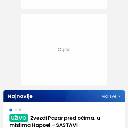
Najnovije
Vidi sve
19:10
UŽIVO
Zvezdi Pazar pred očima, u
mislima Hapoel – SASTAVI