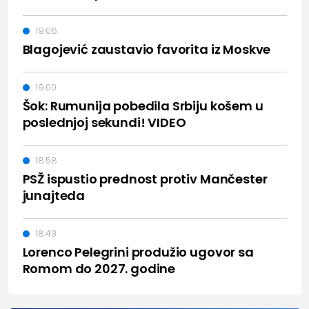
19:06
Blagojević zaustavio favorita iz Moskve
19:00
Šok: Rumunija pobedila Srbiju košem u
poslednjoj sekundi! VIDEO
18:58
PSŽ ispustio prednost protiv Mančester
junajteda
18:43
Lorenco Pelegrini produžio ugovor sa
Romom do 2027. godine