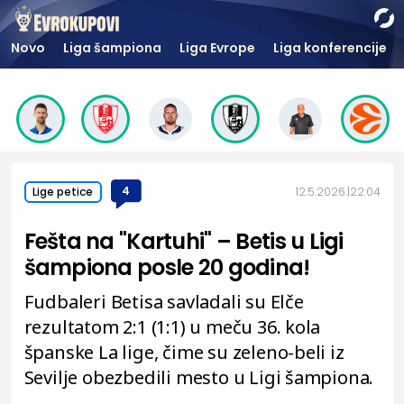
Novo
Liga šampiona
Liga Evrope
Liga konferencije
4
12.5.2026.
22:04
Lige petice
Fešta na "Kartuhi" – Betis u Ligi
šampiona posle 20 godina!
Fudbaleri Betisa savladali su Elče
rezultatom 2:1 (1:1) u meču 36. kola
španske La lige, čime su zeleno-beli iz
Sevilje obezbedili mesto u Ligi šampiona.