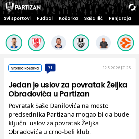
Svi sportovi
Fudbal
Košarka
Saša Ilić
Penjaroja
71
12.5.2026.
21:25
Srpska košarka
Jedan je uslov za povratak Željka
Obradovića u Partizan
Povratak Saše Danilovića na mesto
predsednika Partizana mogao bi da bude
ključni uslov za povratak Željka
Obradovića u crno-beli klub.