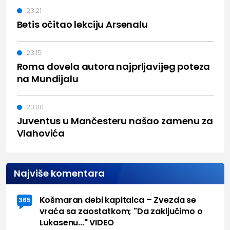
23:21
Betis očitao lekciju Arsenalu
23:15
Roma dovela autora najprljavijeg poteza
na Mundijalu
23:00
Juventus u Mančesteru našao zamenu za
Vlahovića
Najviše komentara
Košmaran debi kapitalca – Zvezda se
365
vraća sa zaostatkom; "Da zaključimo o
Lukasenu..." VIDEO