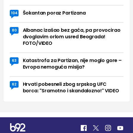
Šokantan poraz Partizana
104
Albanac izašao bez gaća, pa provocirao
80
dvoglavim orlom usred Beograda!
FOTO/VIDEO
Katastrofa za Partizan, nije moglo gore –
63
Evropa nemoguća misija?
Hrvati pobesneli zbog srpskog UFC
62
borca: "Sramotno i skandalozno!" VIDEO