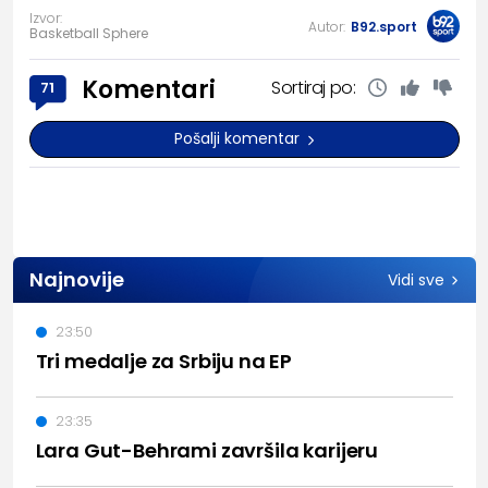
Izvor:
Autor:
B92.sport
Basketball Sphere
Komentari
Sortiraj po:
71
Pošalji komentar
Najnovije
Vidi sve
23:50
Tri medalje za Srbiju na EP
23:35
Lara Gut-Behrami završila karijeru