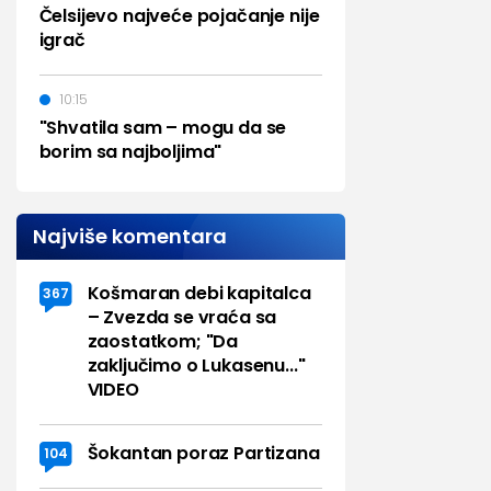
Čelsijevo najveće pojačanje nije
igrač
10:15
"Shvatila sam – mogu da se
borim sa najboljima"
Najviše komentara
Košmaran debi kapitalca
367
– Zvezda se vraća sa
zaostatkom; "Da
zaključimo o Lukasenu..."
VIDEO
Šokantan poraz Partizana
104