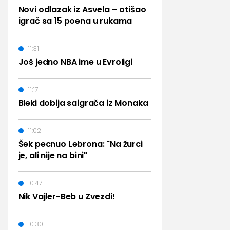
Novi odlazak iz Asvela – otišao
igrač sa 15 poena u rukama
11:31
Još jedno NBA ime u Evroligi
11:17
Bleki dobija saigrača iz Monaka
11:02
Šek pecnuo Lebrona: "Na žurci
je, ali nije na bini"
10:47
Nik Vajler-Beb u Zvezdi!
10:30