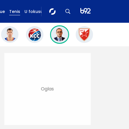
gue
Tenis
U fokusu