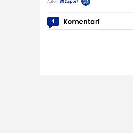
Autor:
B92.sport
Komentari
4