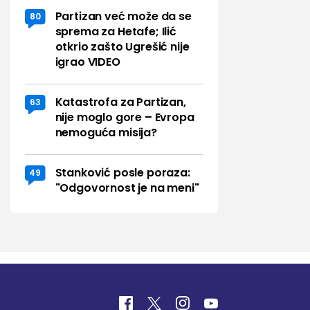
Partizan već može da se
80
sprema za Hetafe; Ilić
otkrio zašto Ugrešić nije
igrao VIDEO
Katastrofa za Partizan,
63
nije moglo gore – Evropa
nemoguća misija?
Stanković posle poraza:
49
"Odgovornost je na meni"