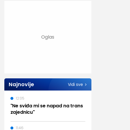
Najnovije
Vidi sve
12:05
"Ne sviđa mi se napad na trans
zajednicu"
11:46