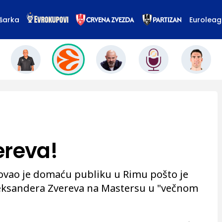
šarka
Eurolea
ereva!
dovao je domaću publiku u Rimu pošto je
eksandera Zvereva na Mastersu u "večnom