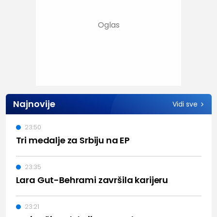
Najnovije
Vidi sve
23:50
Tri medalje za Srbiju na EP
23:35
Lara Gut-Behrami završila karijeru
23:21