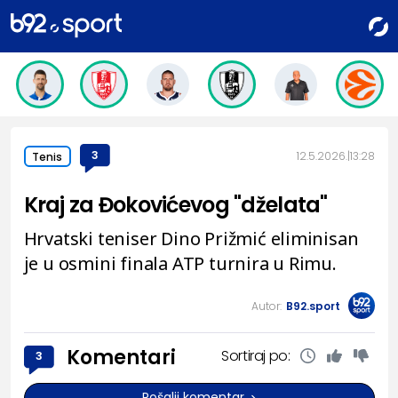
3
12.5.2026.
13:28
Tenis
Kraj za Đokovićevog "dželata"
Hrvatski teniser Dino Prižmić eliminisan
je u osmini finala ATP turnira u Rimu.
Autor:
B92.sport
Komentari
Sortiraj po:
3
Pošalji komentar