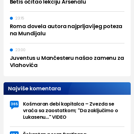
Betis očitao lekciju Arsenalu
23:15
Roma dovela autora najprljavijeg poteza
na Mundijalu
23:00
Juventus u Mančesteru našao zamenu za
Vlahovića
Najviše komentara
Košmaran debi kapitalca – Zvezda se
365
vraća sa zaostatkom; "Da zaključimo o
Lukasenu..." VIDEO