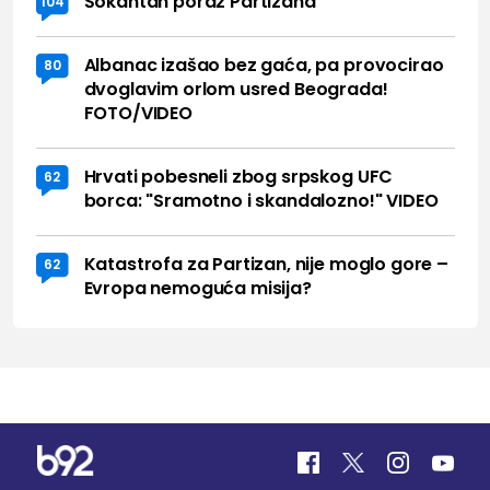
Šokantan poraz Partizana
104
Albanac izašao bez gaća, pa provocirao
80
dvoglavim orlom usred Beograda!
FOTO/VIDEO
Hrvati pobesneli zbog srpskog UFC
62
borca: "Sramotno i skandalozno!" VIDEO
Katastrofa za Partizan, nije moglo gore –
62
Evropa nemoguća misija?