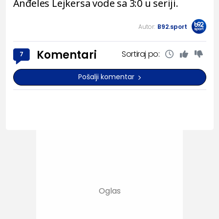
Anđeles Lejkersa vode sa 3:0 u seriji.
Autor:
B92.sport
Komentari
Sortiraj po:
7
Pošalji komentar