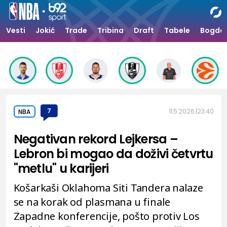
Vesti
Jokić
Trade
Tribina
Draft
Tabele
Bogdan
7
11.5.2026.
23:40
NBA
Negativan rekord Lejkersa –
Lebron bi mogao da doživi četvrtu
"metlu" u karijeri
Košarkaši Oklahoma Siti Tandera nalaze
se na korak od plasmana u finale
Zapadne konferencije, pošto protiv Los