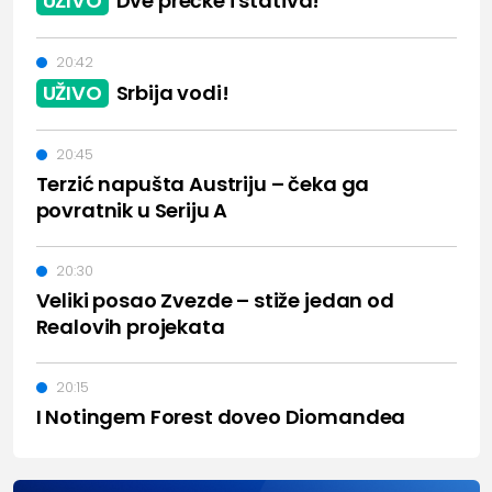
UŽIVO
Dve prečke i stativa!
20:42
UŽIVO
Srbija vodi!
20:45
Terzić napušta Austriju – čeka ga
povratnik u Seriju A
20:30
Veliki posao Zvezde – stiže jedan od
Realovih projekata
20:15
I Notingem Forest doveo Diomandea