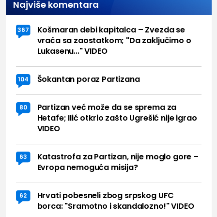
Najviše komentara
Košmaran debi kapitalca – Zvezda se
367
vraća sa zaostatkom; "Da zaključimo o
Lukasenu..." VIDEO
Šokantan poraz Partizana
104
Partizan već može da se sprema za
80
Hetafe; Ilić otkrio zašto Ugrešić nije igrao
VIDEO
Katastrofa za Partizan, nije moglo gore –
63
Evropa nemoguća misija?
Hrvati pobesneli zbog srpskog UFC
62
borca: "Sramotno i skandalozno!" VIDEO