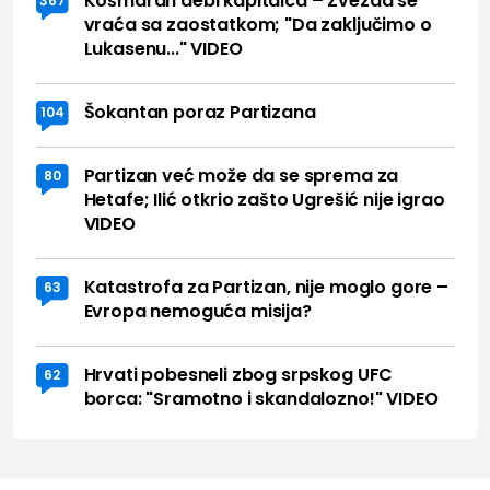
Košmaran debi kapitalca – Zvezda se
367
vraća sa zaostatkom; "Da zaključimo o
Lukasenu..." VIDEO
Šokantan poraz Partizana
104
Partizan već može da se sprema za
80
Hetafe; Ilić otkrio zašto Ugrešić nije igrao
VIDEO
Katastrofa za Partizan, nije moglo gore –
63
Evropa nemoguća misija?
Hrvati pobesneli zbog srpskog UFC
62
borca: "Sramotno i skandalozno!" VIDEO