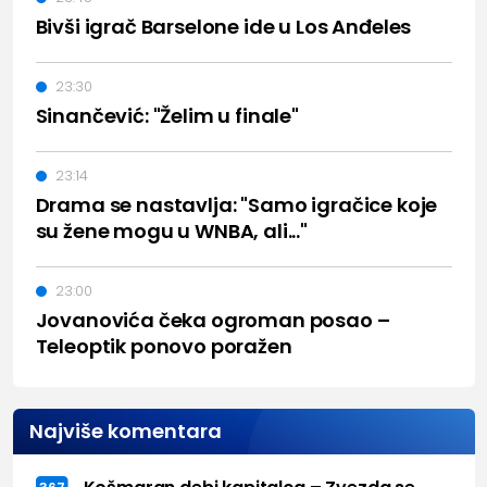
Bivši igrač Barselone ide u Los Anđeles
23:30
Sinančević: "Želim u finale"
23:14
Drama se nastavlja: "Samo igračice koje
su žene mogu u WNBA, ali..."
23:00
Jovanovića čeka ogroman posao –
Teleoptik ponovo poražen
Najviše komentara