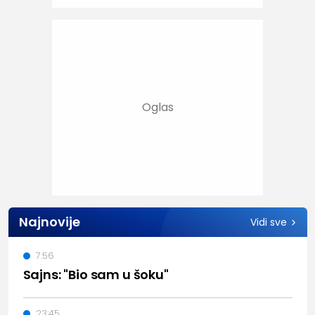
Najnovije
Vidi sve
7:56
Sajns: "Bio sam u šoku"
23:45