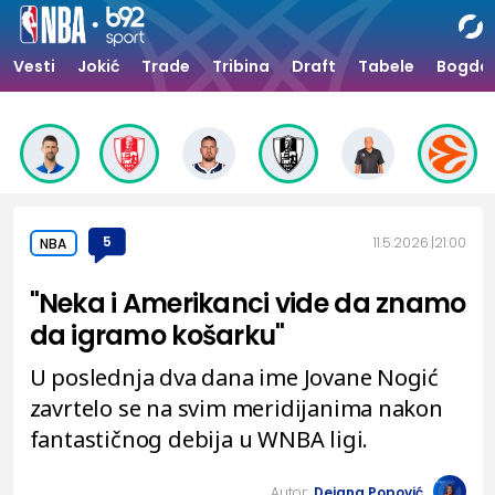
Vesti
Jokić
Trade
Tribina
Draft
Tabele
Bogdan
5
11.5.2026.
21:00
NBA
"Neka i Amerikanci vide da znamo
da igramo košarku"
U poslednja dva dana ime Jovane Nogić
zavrtelo se na svim meridijanima nakon
fantastičnog debija u WNBA ligi.
Autor:
Dejana Popović