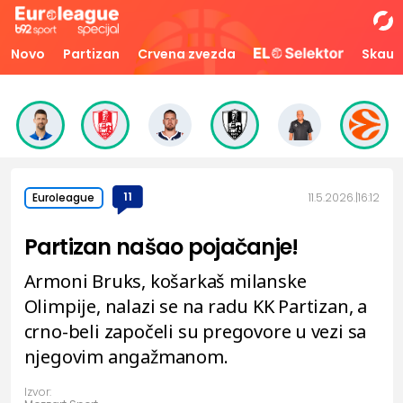
Novo
Partizan
Crvena zvezda
Skaut
11
11.5.2026.
16:12
Euroleague
Partizan našao pojačanje!
Armoni Bruks, košarkaš milanske
Olimpije, nalazi se na radu KK Partizan, a
crno-beli započeli su pregovore u vezi sa
njegovim angažmanom.
Izvor: