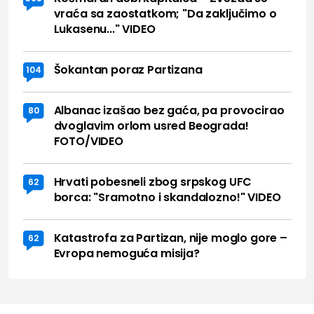
vraća sa zaostatkom; "Da zaključimo o
Lukasenu..." VIDEO
Šokantan poraz Partizana
104
Albanac izašao bez gaća, pa provocirao
80
dvoglavim orlom usred Beograda!
FOTO/VIDEO
Hrvati pobesneli zbog srpskog UFC
62
borca: "Sramotno i skandalozno!" VIDEO
Katastrofa za Partizan, nije moglo gore –
62
Evropa nemoguća misija?