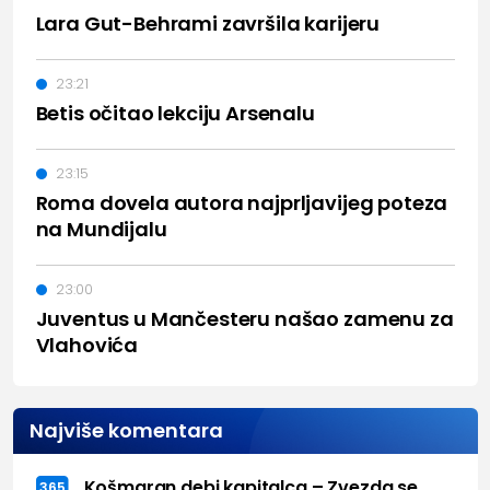
Lara Gut-Behrami završila karijeru
23:21
Betis očitao lekciju Arsenalu
23:15
Roma dovela autora najprljavijeg poteza
na Mundijalu
23:00
Juventus u Mančesteru našao zamenu za
Vlahovića
Najviše komentara
Košmaran debi kapitalca – Zvezda se
365