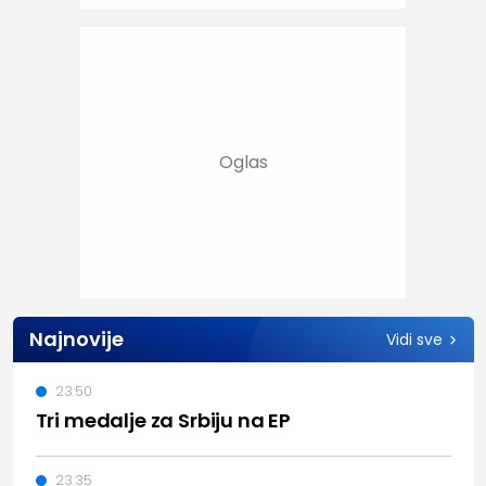
Najnovije
Vidi sve
23:50
Tri medalje za Srbiju na EP
23:35