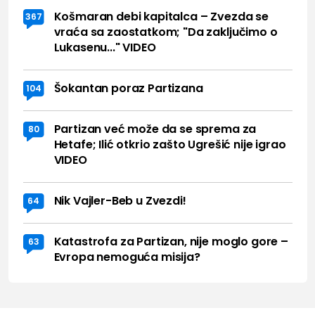
Košmaran debi kapitalca – Zvezda se
367
vraća sa zaostatkom; "Da zaključimo o
Lukasenu..." VIDEO
Šokantan poraz Partizana
104
Partizan već može da se sprema za
80
Hetafe; Ilić otkrio zašto Ugrešić nije igrao
VIDEO
Nik Vajler-Beb u Zvezdi!
64
Katastrofa za Partizan, nije moglo gore –
63
Evropa nemoguća misija?