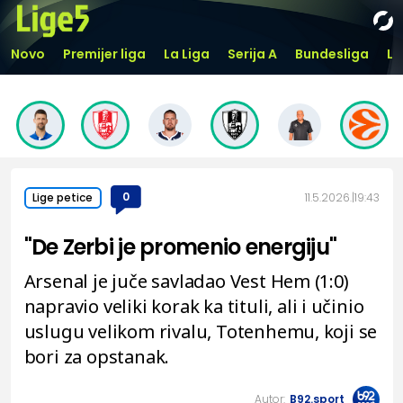
Novo
Premijer liga
La Liga
Serija A
Bundesliga
Li
0
11.5.2026.
19:43
Lige petice
"De Zerbi je promenio energiju"
Arsenal je juče savladao Vest Hem (1:0)
napravio veliki korak ka tituli, ali i učinio
uslugu velikom rivalu, Totenhemu, koji se
bori za opstanak.
Autor:
B92.sport