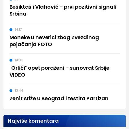
Bešiktaš i Vlahović – prvi pozitivni signali
Srbina
14:17
Moneke u neverici zbog Zvezdinog
pojačanja FOTO
14:03
"Orlići" opet poraženi – sunovrat Srbije
VIDEO
13:44
Zenit stiže u Beograd i testira Partizan
Najviše komentara