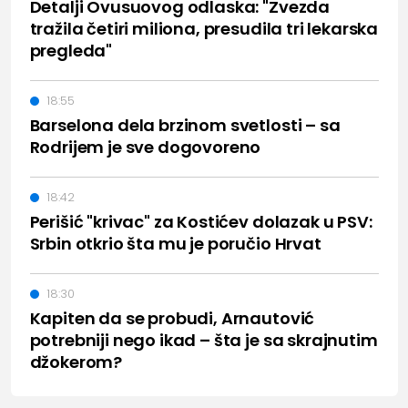
Detalji Ovusuovog odlaska: "Zvezda
tražila četiri miliona, presudila tri lekarska
pregleda"
18:55
Barselona dela brzinom svetlosti – sa
Rodrijem je sve dogovoreno
18:42
Perišić "krivac" za Kostićev dolazak u PSV:
Srbin otkrio šta mu je poručio Hrvat
18:30
Kapiten da se probudi, Arnautović
potrebniji nego ikad – šta je sa skrajnutim
džokerom?