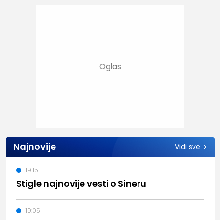
Najnovije
Vidi sve
19:15
Stigle najnovije vesti o Sineru
19:05