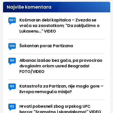
Najviše komentara
Košmaran debi kapitalca – Zvezda se
367
vraća sa zaostatkom; "Da zaključimo o
Lukasenu..." VIDEO
Šokantan poraz Partizana
104
Albanac izašao bez gaća, pa provocirao
80
dvoglavim orlom usred Beograda!
FOTO/VIDEO
Katastrofa za Partizan, nije moglo gore –
63
Evropa nemoguća misija?
Hrvati pobesneli zbog srpskog UFC
62
borca: "Sramotno i skandalozno!" VIDEO