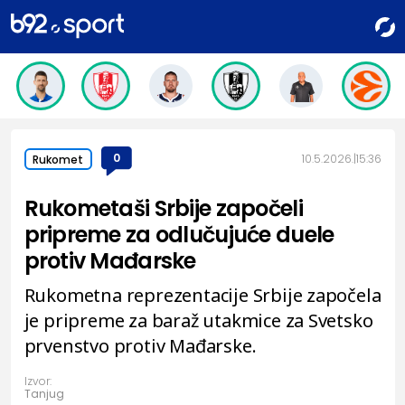
0
10.5.2026.
15:36
Rukomet
Rukometaši Srbije započeli
pripreme za odlučujuće duele
protiv Mađarske
Rukometna reprezentacije Srbije započela
je pripreme za baraž utakmice za Svetsko
prvenstvo protiv Mađarske.
Izvor:
Tanjug