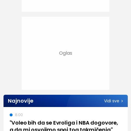
Najnovije
Vidi sve
8:00
"Voleo bih da se Evroliga i NBA dogovore,
a da mi osvojimo spoj tog takmičenja"