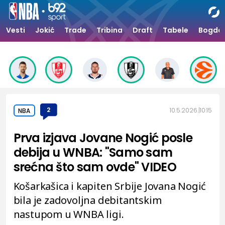
Vesti
Jokić
Trade
Tribina
Draft
Tabele
Bogdan
2
10.5.2026.
10:15
NBA
Prva izjava Jovane Nogić posle
debija u WNBA: "Samo sam
srećna što sam ovde" VIDEO
Košarkašica i kapiten Srbije Jovana Nogić
bila je zadovoljna debitantskim
nastupom u WNBA ligi.