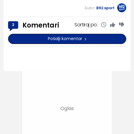
Autor:
B92.sport
Komentari
Sortiraj po:
2
Pošalji komentar