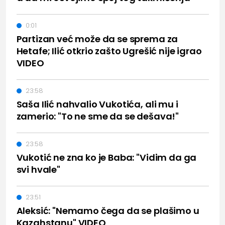
0:01
Partizan već može da se sprema za
Hetafe; Ilić otkrio zašto Ugrešić nije igrao
VIDEO
23:58
Saša Ilić nahvalio Vukotića, ali mu i
zamerio: "To ne sme da se dešava!"
23:58
Vukotić ne zna ko je Baba: "Vidim da ga
svi hvale"
23:51
Aleksić: "Nemamo čega da se plašimo u
Kazahstanu" VIDEO