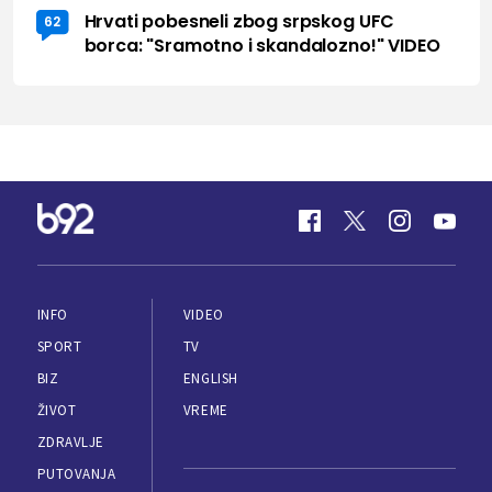
Hrvati pobesneli zbog srpskog UFC
62
borca: "Sramotno i skandalozno!" VIDEO
INFO
VIDEO
SPORT
TV
BIZ
ENGLISH
ŽIVOT
VREME
ZDRAVLJE
PUTOVANJA