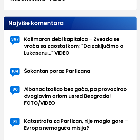
Najviše komentara
Košmaran debi kapitalca – Zvezda se
367
vraća sa zaostatkom; "Da zaključimo o
Lukasenu..." VIDEO
Šokantan poraz Partizana
104
Albanac izašao bez gaća, pa provocirao
80
dvoglavim orlom usred Beograda!
FOTO/VIDEO
Katastrofa za Partizan, nije moglo gore –
63
Evropa nemoguća misija?