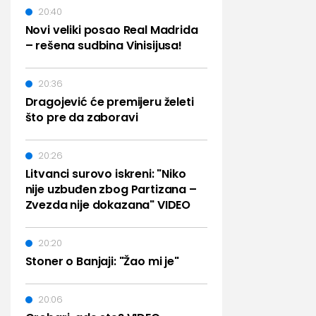
20:40
Novi veliki posao Real Madrida
– rešena sudbina Vinisijusa!
20:36
Dragojević će premijeru želeti
što pre da zaboravi
20:26
Litvanci surovo iskreni: "Niko
nije uzbuđen zbog Partizana –
Zvezda nije dokazana" VIDEO
20:20
Stoner o Banjaji: "Žao mi je"
20:06