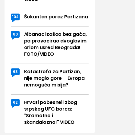
Šokantan poraz Partizana
104
Albanac izašao bez gaća,
80
pa provocirao dvoglavim
orlom usred Beograda!
FOTO/VIDEO
Katastrofa za Partizan,
63
nije moglo gore – Evropa
nemoguća misija?
Hrvati pobesneli zbog
62
srpskog UFC borca:
"Sramotno i
skandalozno!" VIDEO