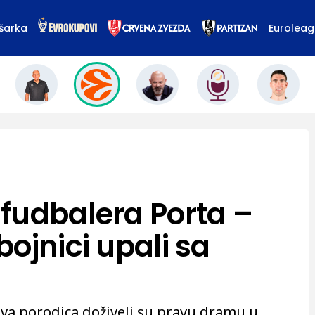
šarka
Eurolea
fudbalera Porta –
ojnici upali sa
va porodica doživeli su pravu dramu u