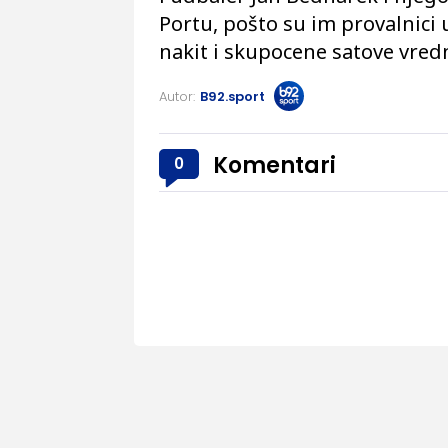
Portu, pošto su im provalnici 
nakit i skupocene satove vred
Autor:
B92.sport
Komentari
0