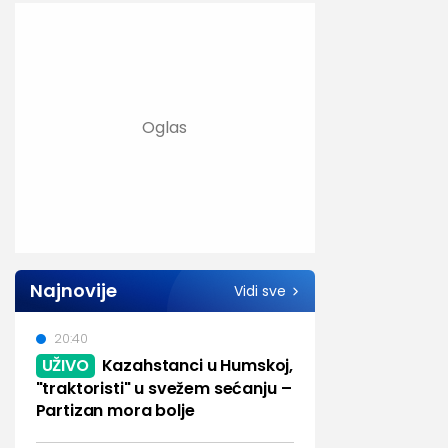
Najnovije
Vidi sve
20:40
UŽIVO
Kazahstanci u Humskoj,
"traktoristi" u svežem sećanju –
Partizan mora bolje