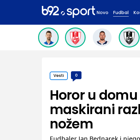
Novo
Fudbal
Ko
Vesti
0
Horor u domu 
maskirani razb
nožem
Fudbaler Jan Bednarek i njego