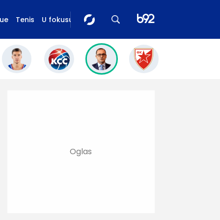
gue
Tenis
U fokusu