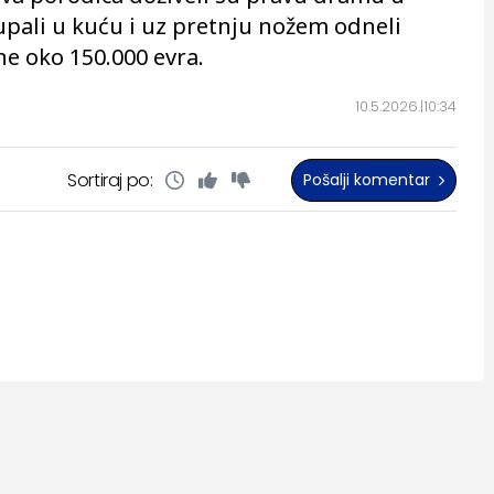
upali u kuću i uz pretnju nožem odneli
ne oko 150.000 evra.
10.5.2026.
10:34
Sortiraj po:
Pošalji komentar