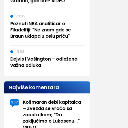
Grobari, gde ste? VIDEO
20:05
Poznati NBA analitičar o
Filadelfiji: "Ne znam gde se
Braun uklapa u celu priču"
19:53
Dejvis i Vašington – odložena
važna odluka
Najviše komentara
Košmaran debi kapitalca
367
– Zvezda se vraća sa
zaostatkom; "Da
zaključimo o Lukasenu..."
VIDEO