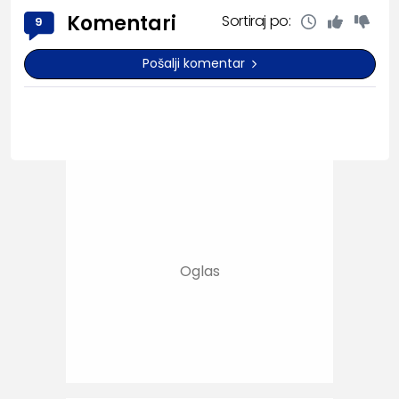
Komentari
Sortiraj po:
9
Pošalji komentar