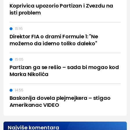
Koprivica upozorio Partizan i Zvezdu na
isti problem
15:16
Direktor FIA o drami Formule 1: "Ne
možemo da idemo toliko daleko"
15:05
Partizan ga se rešio – sada bi mogao kod
Marka Nikolića
14:55
Baskonija dovela plejmejkera – stigao
Amerikanac VIDEO
Najviše komentara