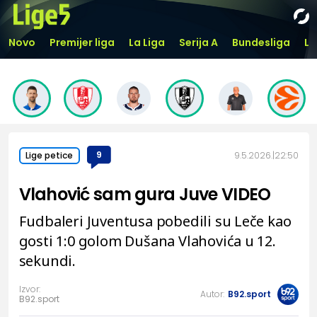
Novo
Premijer liga
La Liga
Serija A
Bundesliga
Li
9
9.5.2026.
22:50
Lige petice
Vlahović sam gura Juve VIDEO
Fudbaleri Juventusa pobedili su Leče kao
gosti 1:0 golom Dušana Vlahovića u 12.
sekundi.
Izvor:
Autor:
B92.sport
B92.sport