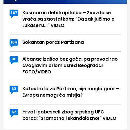
Košmaran debi kapitalca – Zvezda se
367
vraća sa zaostatkom; "Da zaključimo o
Lukasenu..." VIDEO
Šokantan poraz Partizana
104
Albanac izašao bez gaća, pa provocirao
80
dvoglavim orlom usred Beograda!
FOTO/VIDEO
Katastrofa za Partizan, nije moglo gore –
63
Evropa nemoguća misija?
Hrvati pobesneli zbog srpskog UFC
62
borca: "Sramotno i skandalozno!" VIDEO