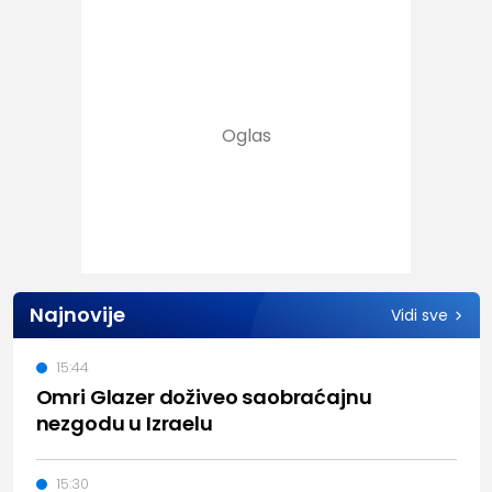
Najnovije
Vidi sve
15:44
Omri Glazer doživeo saobraćajnu
nezgodu u Izraelu
15:30