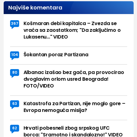
Najviše komentara
Košmaran debi kapitalca – Zvezda se
367
vraća sa zaostatkom; "Da zaključimo o
Lukasenu..." VIDEO
Šokantan poraz Partizana
104
Albanac izašao bez gaća, pa provocirao
80
dvoglavim orlom usred Beograda!
FOTO/VIDEO
Katastrofa za Partizan, nije moglo gore –
63
Evropa nemoguća misija?
Hrvati pobesneli zbog srpskog UFC
62
borca: "Sramotno i skandalozno!" VIDEO