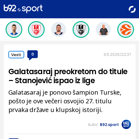
0
9.5.2026.
22:37
Vesti
Galatasaraj preokretom do titule
– Stanojević ispao iz lige
Galatasaraj je ponovo šampion Turske,
pošto je ove večeri osvojio 27. titulu
prvaka države u klupskoj istoriji.
Autor:
B92.sport