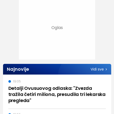
Najnovije
Vidi sve
19:05
Detalji Ovusuovog odlaska: "Zvezda
tražila četiri miliona, presudila tri lekarska
pregleda"