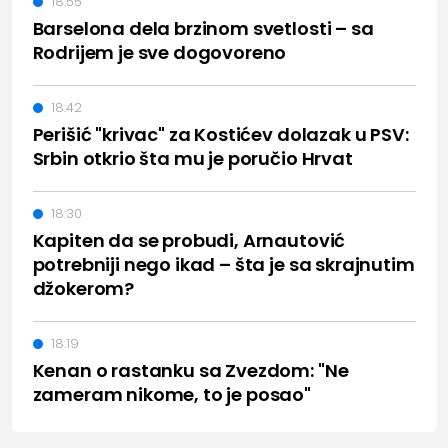
18:55
Barselona dela brzinom svetlosti – sa
Rodrijem je sve dogovoreno
18:42
Perišić "krivac" za Kostićev dolazak u PSV:
Srbin otkrio šta mu je poručio Hrvat
18:30
Kapiten da se probudi, Arnautović
potrebniji nego ikad – šta je sa skrajnutim
džokerom?
18:19
Kenan o rastanku sa Zvezdom: "Ne
zameram nikome, to je posao"