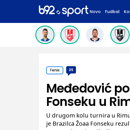
Novo
Fudbal
Ko
Tenis
35
Međedović pos
Fonseku u Ri
U drugom kolu turnira u Rimu
je Brazilca Žoaa Fonseku rezul