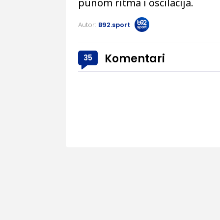
punom ritma i oscilacija.
Autor:
B92.sport
Komentari
35