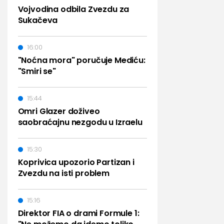
Vojvodina odbila Zvezdu za
Sukačeva
16:00
"Noćna mora" poručuje Mediću:
"Smiri se"
15:44
Omri Glazer doživeo
saobraćajnu nezgodu u Izraelu
15:30
Koprivica upozorio Partizan i
Zvezdu na isti problem
15:16
Direktor FIA o drami Formule 1: