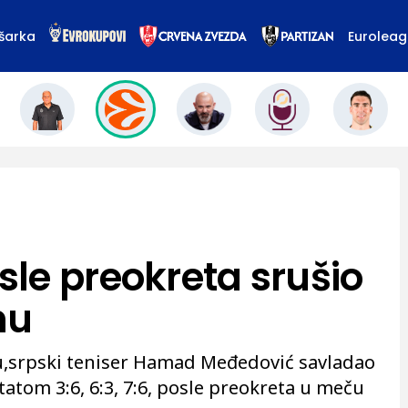
šarka
Eurolea
le preokreta srušio
mu
,srpski teniser Hamad Međedović savladao
tatom 3:6, 6:3, 7:6, posle preokreta u meču