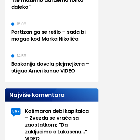
"Ne možemo da idemo toliko
daleko"
15:05
Partizan ga se rešio – sada bi
mogao kod Marka Nikolića
14:55
Baskonija dovela plejmejkera –
stigao Amerikanac VIDEO
Najviše komentara
Košmaran debi kapitalca
367
– Zvezda se vraća sa
zaostatkom; "Da
zaključimo o Lukasenu..."
VIDEO