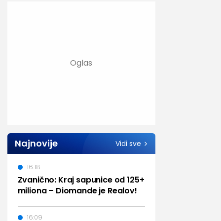
Najnovije
Vidi sve
16:18
Zvanično: Kraj sapunice od 125+
miliona – Diomande je Realov!
16:09