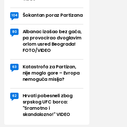
Šokantan poraz Partizana
104
Albanac izašao bez gaća,
80
pa provocirao dvoglavim
orlom usred Beograda!
FOTO/VIDEO
Katastrofa za Partizan,
63
nije moglo gore – Evropa
nemoguća misija?
Hrvati pobesneli zbog
62
srpskog UFC borca:
"Sramotno i
skandalozno!" VIDEO