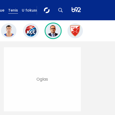
gue
Tenis
U fokusu