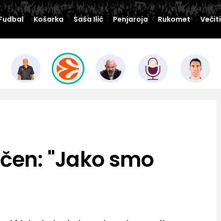
Fudbal
Košarka
Saša Ilić
Penjaroja
Rukomet
Večit
učen: "Jako smo