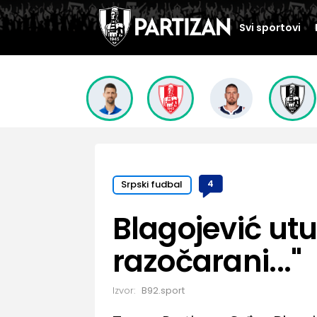
Svi sportovi
Srpski fudbal
4
Blagojević ut
razočarani..."
Izvor:
B92.sport