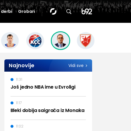
i derbi
Grobari
Najnovije
Vidi sve
11:31
Još jedno NBA ime u Evroligi
11:17
Bleki dobija saigrača iz Monaka
11:02