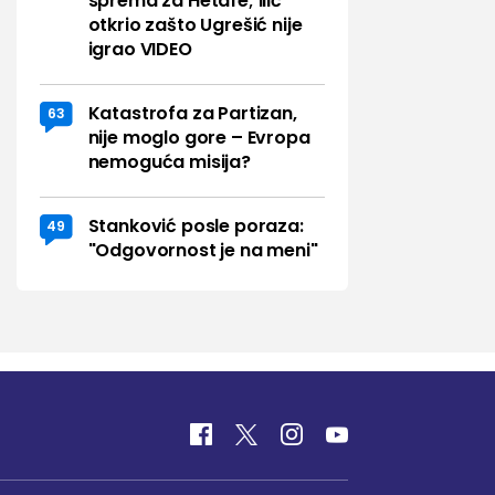
sprema za Hetafe; Ilić
otkrio zašto Ugrešić nije
igrao VIDEO
Katastrofa za Partizan,
63
nije moglo gore – Evropa
nemoguća misija?
Stanković posle poraza:
49
"Odgovornost je na meni"