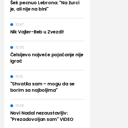
Šek pecnuo Lebrona: "Na žurci
je, ali nije na bini"
10:47
Nik Vajler-Beb u Zvezdi!
10:30
Čelsijevo najveće pojačanje nije
igrač
10:15
"Shvatila sam – mogu da se
borim sa najboljima"
10:00
Novi Nadal nezaustavljiv:
"Prezadovoljan sam" VIDEO