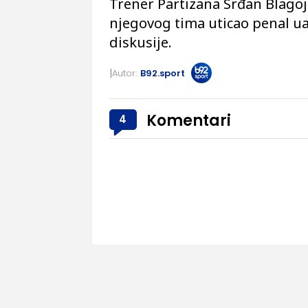
Trener Partizana Srđan Blagojev
njegovog tima uticao penal ua
diskusije.
Autor:
B92.sport
Komentari
4