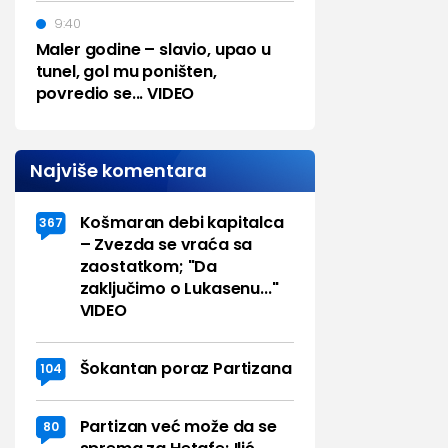
9:40
Maler godine – slavio, upao u
tunel, gol mu poništen,
povredio se... VIDEO
Najviše komentara
Košmaran debi kapitalca
367
– Zvezda se vraća sa
zaostatkom; "Da
zaključimo o Lukasenu..."
VIDEO
Šokantan poraz Partizana
104
Partizan već može da se
80