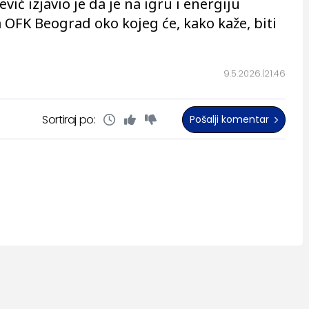
ić izjavio je da je na igru i energiju
 OFK Beograd oko kojeg će, kako kaže, biti
9.5.2026.
21:46
Sortiraj po:
Pošalji komentar