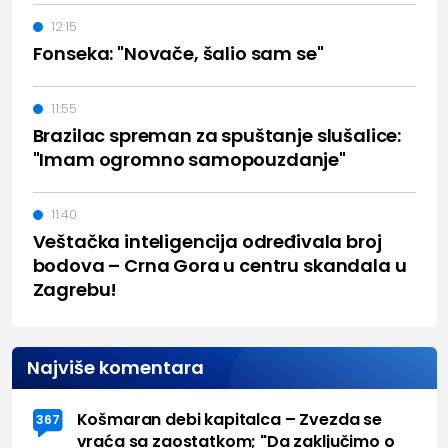
12:15
Fonseka: "Novače, šalio sam se"
11:55
Brazilac spreman za spuštanje slušalice:
"Imam ogromno samopouzdanje"
11:40
Veštačka inteligencija određivala broj
bodova – Crna Gora u centru skandala u
Zagrebu!
Najviše komentara
Košmaran debi kapitalca – Zvezda se
367
vraća sa zaostatkom; "Da zaključimo o