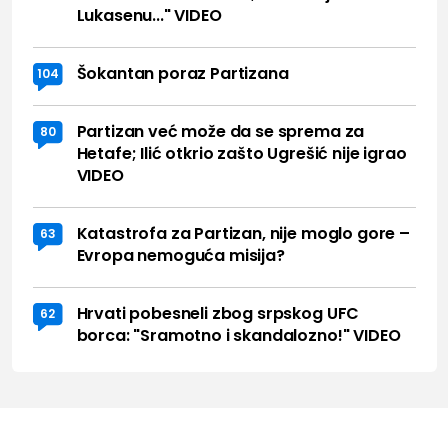
Lukasenu..." VIDEO
Šokantan poraz Partizana
104
Partizan već može da se sprema za
80
Hetafe; Ilić otkrio zašto Ugrešić nije igrao
VIDEO
Katastrofa za Partizan, nije moglo gore –
63
Evropa nemoguća misija?
Hrvati pobesneli zbog srpskog UFC
62
borca: "Sramotno i skandalozno!" VIDEO