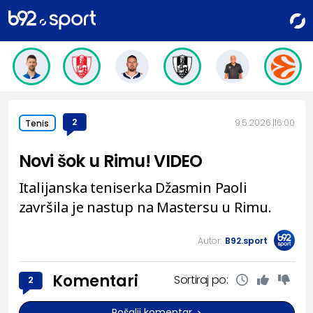
2
9.5.2026.
16:00
Tenis
Novi šok u Rimu! VIDEO
Italijanska teniserka Džasmin Paoli
završila je nastup na Mastersu u Rimu.
Autor:
B92.sport
Komentari
Sortiraj po:
2
Pošalji komentar