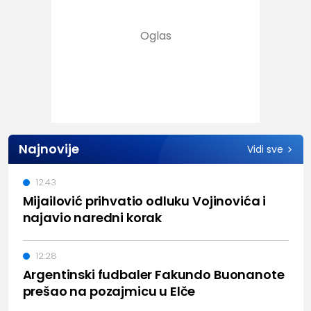
Najnovije
Vidi sve
12:43
Mijailović prihvatio odluku Vojinovića i
najavio naredni korak
12:28
Argentinski fudbaler Fakundo Buonanote
prešao na pozajmicu u Elče