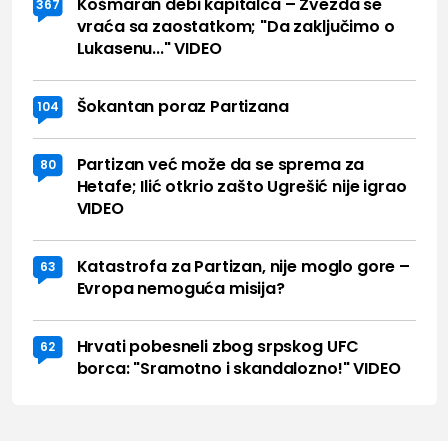
Košmaran debi kapitalca – Zvezda se
367
vraća sa zaostatkom; "Da zaključimo o
Lukasenu..." VIDEO
Šokantan poraz Partizana
104
Partizan već može da se sprema za
80
Hetafe; Ilić otkrio zašto Ugrešić nije igrao
VIDEO
Katastrofa za Partizan, nije moglo gore –
63
Evropa nemoguća misija?
Hrvati pobesneli zbog srpskog UFC
62
borca: "Sramotno i skandalozno!" VIDEO