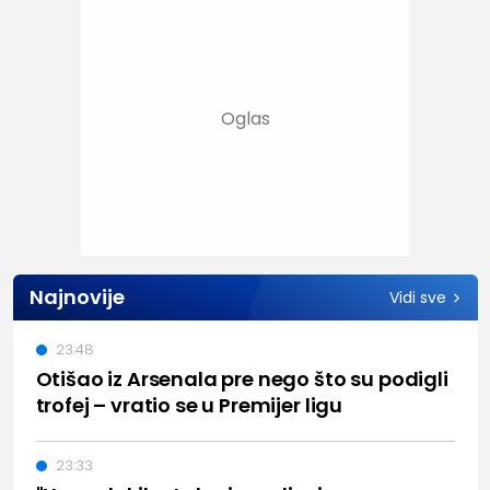
Najnovije
Vidi sve
23:48
Otišao iz Arsenala pre nego što su podigli
trofej – vratio se u Premijer ligu
23:33