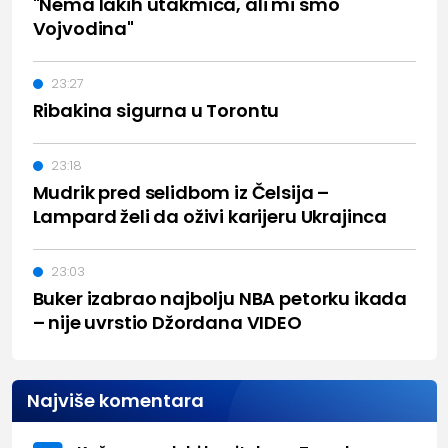
"Nema lakih utakmica, ali mi smo
Vojvodina"
23:27
Ribakina sigurna u Torontu
23:18
Mudrik pred selidbom iz Čelsija –
Lampard želi da oživi karijeru Ukrajinca
23:03
Buker izabrao najbolju NBA petorku ikada
– nije uvrstio Džordana VIDEO
Najviše komentara