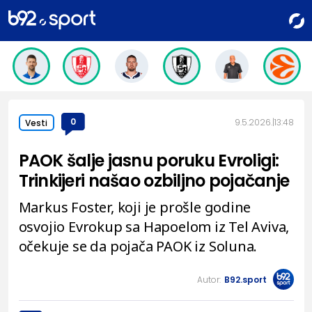
0
9.5.2026.
13:48
Vesti
PAOK šalje jasnu poruku Evroligi:
Trinkijeri našao ozbiljno pojačanje
Markus Foster, koji je prošle godine
osvojio Evrokup sa Hapoelom iz Tel Aviva,
očekuje se da pojača PAOK iz Soluna.
Autor:
B92.sport