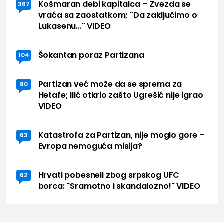
Košmaran debi kapitalca – Zvezda se
367
vraća sa zaostatkom; "Da zaključimo o
Lukasenu..." VIDEO
Šokantan poraz Partizana
104
Partizan već može da se sprema za
80
Hetafe; Ilić otkrio zašto Ugrešić nije igrao
VIDEO
Katastrofa za Partizan, nije moglo gore –
63
Evropa nemoguća misija?
Hrvati pobesneli zbog srpskog UFC
62
borca: "Sramotno i skandalozno!" VIDEO