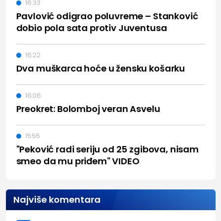
16:33
Pavlović odigrao poluvreme – Stanković
dobio pola sata protiv Juventusa
16:22
Dva muškarca hoće u žensku košarku
16:06
Preokret: Bolomboj veran Asvelu
15:55
"Peković radi seriju od 25 zgibova, nisam
smeo da mu priđem" VIDEO
Najviše komentara