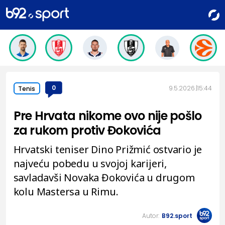
0
9.5.2026.
15:44
Tenis
Pre Hrvata nikome ovo nije pošlo
za rukom protiv Đokovića
Hrvatski teniser Dino Prižmić ostvario je
najveću pobedu u svojoj karijeri,
savladavši Novaka Đokovića u drugom
kolu Mastersa u Rimu.
Autor:
B92.sport