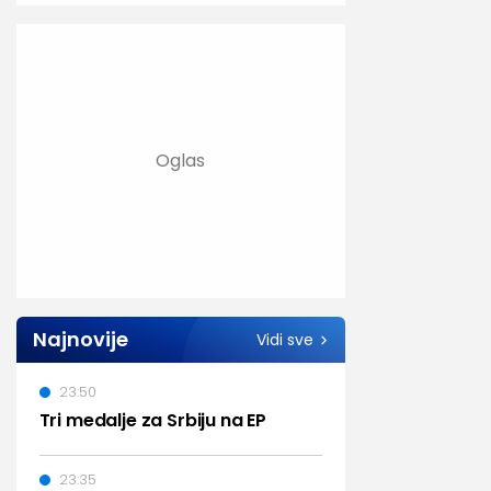
Najnovije
Vidi sve
23:50
Tri medalje za Srbiju na EP
23:35