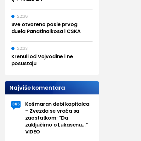
22:38
Sve otvoreno posle prvog
duela Panatinaikosa i CSKA
22:33
Krenuli od Vojvodine i ne
posustaju
Najviše komentara
Košmaran debi kapitalca
365
– Zvezda se vraća sa
zaostatkom; "Da
zaključimo o Lukasenu..."
VIDEO