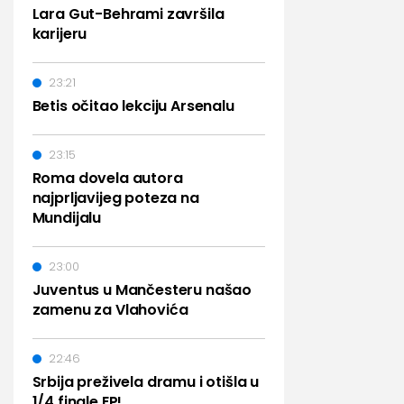
Lara Gut-Behrami završila
karijeru
23:21
Betis očitao lekciju Arsenalu
23:15
Roma dovela autora
najprljavijeg poteza na
Mundijalu
23:00
Juventus u Mančesteru našao
zamenu za Vlahovića
22:46
Srbija preživela dramu i otišla u
1/4 finale EP!