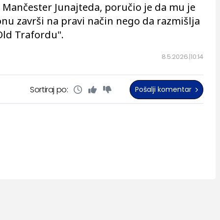
r Mančester Junajteda, poručio je da mu je
onu završi na pravi način nego da razmišlja
ld Trafordu".
8.5.2026.
10:14
Sortiraj po:
Pošalji komentar