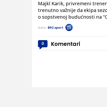
Majkl Karik, privremeni trene
trenutno važnije da ekipa sez
o sopstvenoj budućnosti na "O
Autor:
B92.sport
Komentari
0