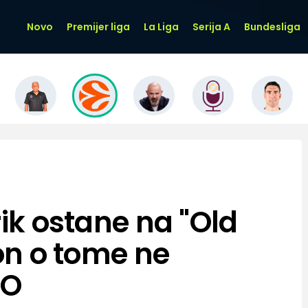
Novo
Premijer liga
La Liga
Serija A
Bundesliga
rik ostane na "Old
 on o tome ne
EO