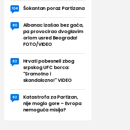
Šokantan poraz Partizana
104
Albanac izašao bez gaća,
80
pa provocirao dvoglavim
orlom usred Beograda!
FOTO/VIDEO
Hrvati pobesneli zbog
62
srpskog UFC borca:
"Sramotno i
skandalozno!" VIDEO
Katastrofa za Partizan,
62
nije moglo gore – Evropa
nemoguća misija?