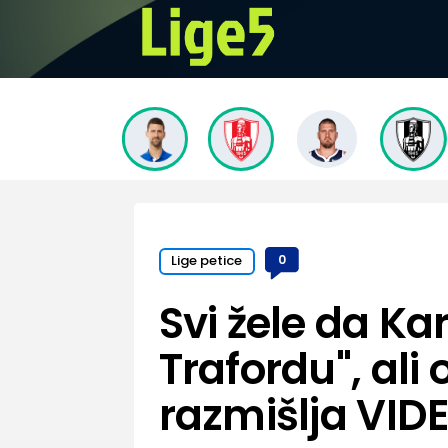
Lige petice
0
Svi žele da Ka
Trafordu", ali
razmišlja VID