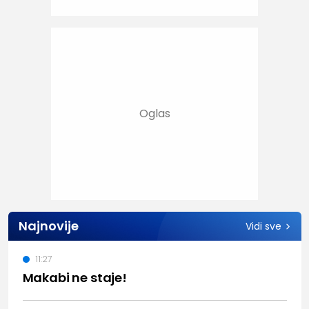
Najnovije
Vidi sve
11:27
Makabi ne staje!