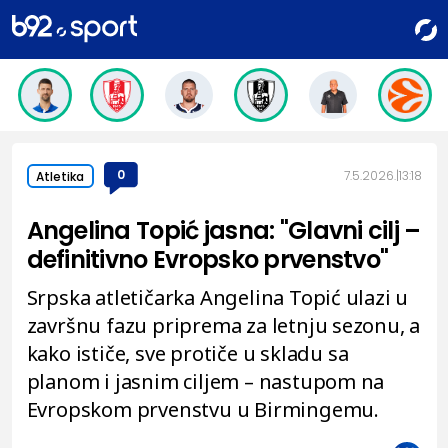
0
7.5.2026.
13:18
Atletika
Angelina Topić jasna: "Glavni cilj –
definitivno Evropsko prvenstvo"
Srpska atletičarka Angelina Topić ulazi u
završnu fazu priprema za letnju sezonu, a
kako ističe, sve protiče u skladu sa
planom i jasnim ciljem – nastupom na
Evropskom prvenstvu u Birmingemu.