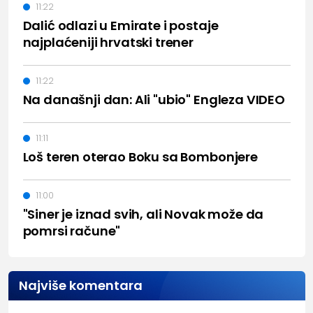
11:22
Dalić odlazi u Emirate i postaje
najplaćeniji hrvatski trener
11:22
Na današnji dan: Ali "ubio" Engleza VIDEO
11:11
Loš teren oterao Boku sa Bombonjere
11:00
"Siner je iznad svih, ali Novak može da
pomrsi račune"
Najviše komentara