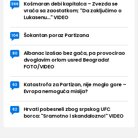
Košmaran debi kapitalca – Zvezda se
366
vraća sa zaostatkom; "Da zaključimo o
Lukasenu..." VIDEO
Šokantan poraz Partizana
104
Albanac izašao bez gaća, pa provocirao
80
dvoglavim orlom usred Beograda!
FOTO/VIDEO
Katastrofa za Partizan, nije moglo gore –
63
Evropa nemoguća misija?
Hrvati pobesneli zbog srpskog UFC
62
borca: "Sramotno i skandalozno!" VIDEO